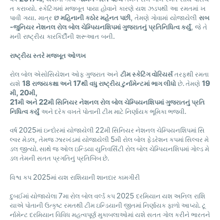
.
ત
કરાવ્યો
સ્કેટિંગમાં
મજબૂત
પાયા
હોવાને
કારણે
યશ
ઝડપથી
આ
રમતમાં
ખ
.
,
પાવી
ગયા
માત્ર
છ
મહિનાની
કઠોર
મહેનત
પછી
તેમણે
ગોવામાં
યોજાયેલી
સબ
-
,
જુનિયર
નેશનલ
રોલ
બોલ
ચેમ્પિયનશિપમાં
ગુજરાતનું
પ્રતિનિધિત્વ
કર્યું
જે
તે
.
મની
રાષ્ટ્રીય
કારકિર્દીની
શરૂઆત
બની
રાષ્ટ્રીય
સ્તરે
મજબૂત
ઓળખ
રોલ
બોલ
એસોસિયેશન
ઓફ
ગુજરાત
અને
ટીમ
સ્કેટિંગ
વોરિયર્સ
તરફથી
રમતા
18
17
19
યશે
રાજ્યકક્ષા
અને
થી
વધુ
રાષ્ટ્રીય
ટુર્નામેન્ટમાં
ભાગ
લીધો
છે
.
તેમણે
, 20
,
મી
મી
21
22
મી
અને
મી
સિનિયર
નેશનલ
રોલ
બોલ
ચેમ્પિયનશિપમાં
ગુજરાતનું
પ્રતિ
નિધિત્વ
કર્યું
અને
દરેક
વખતે
પોતાની
ટીમ
માટે
નિર્ણાયક
ભૂમિકા
ભજવી
.
2025
22
વર્ષ
માં
ઇન્દોરમાં
યોજાયેલી
મી
સિનિયર
નેશનલ
ચેમ્પિયનશિપમાં
સિ
,
5
લ્વર
મેડલ
તેમજ
ઝારખંડમાં
યોજાયેલી
મી
રોલ
બોલ
ફેડરેશન
કપમાં
સિલ્વર
મે
ડલ
જીત્યો
.
સાથે
જ
ઓલ
ઇન્ડિયા
યુનિવર્સિટી
રોલ
બોલ
ચેમ્પિયનશિપમાં
ગોલ્ડ
મે
ડલ
તેમની
સતત
પ્રગતિનું
પ્રતિબિંબ
છે
.
2025
વિશ્વ
કપ
માં
યશ
રાશિયાની
શાનદાર
કામગીરી
7
2025
દુબઈમાં
યોજાયેલા
મા
રોલ
બોલ
વર્લ્ડ
કપ
દરમિયાન
યશ
અનિલ
રાશિ
યાએ
પોતાની
ઉત્કૃષ્ટ
રમતથી
ટીમ
ઇન્ડિયાની
જીતમાં
નિર્ણાયક
ફાળો
આપ્યો
.
ટૂ
ર્નામેન્ટ
દરમિયાન
વિવિધ
મહત્વપૂર્ણ
મુકાબલાઓમાં
યશે
સતત
ગોલ
કરીને
ભારતને