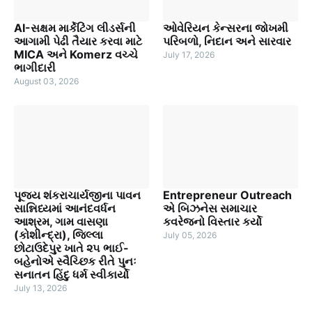
AI-સક્ષમ માર્કેટિંગ લીડર્સની
ઓવેરિયન કેન્સરના જોખમી
આગામી પેઢી તૈયાર કરવા માટે
પરિબળો, નિદાન અને સારવાર
MICA અને Komerz વચ્ચે
July 17, 2026
ભાગીદારી
August 03, 2026
પૂજ્ય શંકરાચાર્યજીના પાવન
Entrepreneur Outreach
સાન્નિધ્યમાં આનંદવર્ધન
એ બિઝનેસ સમાચાર
આશ્રમ, ગામ વાસણા
કવરેજનો વિસ્તાર કર્યો
(કોશીન્દ્રા), જિલ્લા
July 05, 2026
છોટાઉદેપુર ખાતે ૨૫ ભાઈ-
બહેનોએ સ્વૈચ્છિક રીતે પુનઃ
સનાતન હિંદુ ધર્મ સ્વીકાર્યો
July 13, 2026