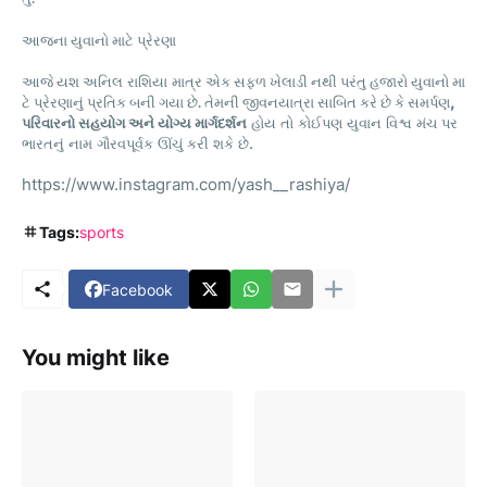
આજના
યુવાનો
માટે
પ્રેરણા
આજે
યશ
અનિલ
રાશિયા
માત્ર
એક
સફળ
ખેલાડી
નથી
પરંતુ
હજારો
યુવાનો
મા
,
ટે
પ્રેરણાનું
પ્રતિક
બની
ગયા
છે
.
તેમની
જીવનયાત્રા
સાબિત
કરે
છે
કે
સમર્પણ
પરિવારનો
સહયોગ
અને
યોગ્ય
માર્ગદર્શન
હોય
તો
કોઈપણ
યુવાન
વિશ્વ
મંચ
પર
.
ભારતનું
નામ
ગૌરવપૂર્વક
ઊંચું
કરી
શકે
છે
https://www.instagram.com/yash__rashiya/
Tags:
sports
Facebook
You might like