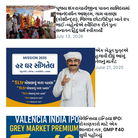
પૂજ્ય શંકરાચાર્યજીના પાવન સાન્નિધ્યમાં
આનંદવર્ધન આશ્રમ, ગામ વાસણા
(કોશીન્દ્રા), જિલ્લા છોટાઉદેપુર ખાતે ૨૫
ભાઈ-બહેનોએ સ્વૈચ્છિક રીતે પુનઃ
સનાતન હિંદુ ધર્મ સ્વીકાર્યો
July 13, 2026
એક ખેડૂત પુત્રએ
હલાવી દીધું આખું
તેલનું માર્કેટ
June 21, 2025
વેલેન્સિયા ઇન્ડિયા IPO:
રોકાણકારો માટે એક
શાનદાર તક, GMP ₹40
સુધી પહોંચ્યું