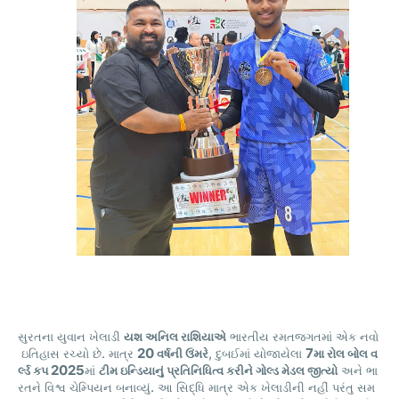
સુરતના
યુવાન
ખેલાડી
યશ
અનિલ
રાશિયાએ
ભારતીય
રમતજગતમાં
એક
નવો
.
20
,
7
ઇતિહાસ
રચ્યો
છે
માત્ર
વર્ષની
ઉંમરે
દુબઈમાં
યોજાયેલા
મા
રોલ
બોલ
વ
2025
ર્લ્ડ
કપ
માં
ટીમ
ઇન્ડિયાનું
પ્રતિનિધિત્વ
કરીને
ગોલ્ડ
મેડલ
જીત્યો
અને
ભા
.
રતને
વિશ્વ
ચેમ્પિયન
બનાવ્યું
આ
સિદ્ધિ
માત્ર
એક
ખેલાડીની
નહીં
પરંતુ
સમ