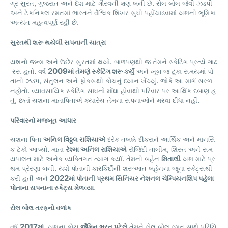
,
.
ગ્ર
સુરત
ગુજરાત
અને
દેશ
માટે
ગૌરવની
ક્ષણ
બની
છે
રોલ
બોલ
જેવી
ઝડપી
અને
ટેકનિકલ
રમતમાં
ભારતને
વૈશ્વિક
શિખર
સુધી
પહોંચાડવામાં
યશની
ભૂમિકા
.
અત્યંત
મહત્વપૂર્ણ
રહી
છે
સુરતથી
શરૂ
થયેલી
સપનાની
યાત્રા
.
યશનો
જન્મ
અને
ઉછેર
સુરતમાં
થયો
બાળપણથી
જ
તેમને
સ્કેટિંગ
પ્રત્યે
ગાઢ
.
2009
રસ
હતો
વર્ષ
માં
તેમણે
સ્કેટિંગ
શરૂ
કર્યું
અને
ખૂબ
જ
ટૂંકા
સમયમાં
પો
,
.
તાની
ઝડપ
સંતુલન
અને
ફોકસથી
કોચનું
ધ્યાન
ખેંચ્યું
જોકે
આ
માર્ગ
સરળ
.
નહોતો
વ્યાવસાયિક
સ્કેટિંગ
સાધનો
મોંઘા
હોવાથી
પરિવાર
પર
આર્થિક
દબાણ
હ
,
.
તું
છતાં
યશના
માતાપિતાએ
ક્યારેય
તેમના
સપનાઓને
મરવા
દીધા
નહીં
પરિવારનો
મજબૂત
આધાર
યશના
પિતા
અનિલ
વિઠ્ઠલ
રાશિયાએ
દરેક
તબક્કે
દીકરાને
આર્થિક
અને
માનસિ
.
,
ક
ટેકો
આપ્યો
માતા
રેશ્મા
અનિલ
રાશિયાએ
રોજિંદી
તાલીમ
શિસ્ત
અને
સમ
.
યપાલન
માટે
અનેક
વ્યક્તિગત
ત્યાગ
કર્યા
તેમની
બહેન
મિતાલી
યશ
માટે
પ્ર
.
થમ
પ્રેરણા
બની
યશે
પોતાની
કારકિર્દીની
શરૂઆત
બહેનના
જૂના
સ્કેટ્સથી
2022
કરી
હતી
અને
માં
પોતાની
પ્રથમ
સિનિયર
નેશનલ
ચેમ્પિયનશિપ
પહેલા
.
પોતાના
સપનાના
સ્કેટ્સ
મેળવ્યા
રોલ
બોલ
તરફનો
વળાંક
2017
,
વર્ષ
માં
યશના
કોચ
જૈમિન
ભરત
પટેલે
તેમને
રોલ
બોલ
રમત
સાથે
પરિચિ