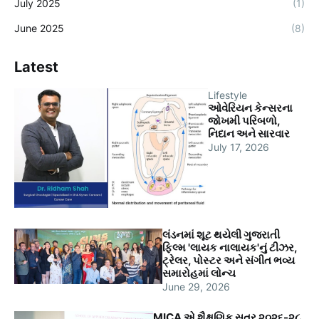
July 2025
(1)
June 2025
(8)
Latest
Lifestyle
ઓવેરિયન કેન્સરના
જોખમી પરિબળો,
નિદાન અને સારવાર
July 17, 2026
લંડનમાં શૂટ થયેલી ગુજરાતી
ફિલ્મ 'લાયક નાલાયક'નું ટીઝર,
ટ્રેલર, પોસ્ટર અને સંગીત ભવ્ય
સમારોહમાં લોન્ચ
June 29, 2026
MICA એ શૈક્ષણિક સત્ર ૨૦૨૬-૨૮