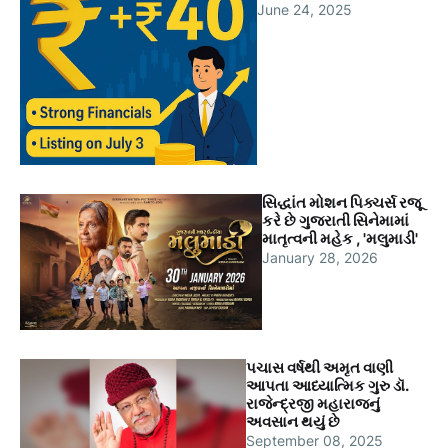
June 24, 2025
સિદ્ધાંત મોશન પિક્ચર્સ રજૂ
કરે છે ગુજરાતી સિનેમામાં
માતૃત્વની મહેક , 'મલુમાડી'
January 28, 2026
પચાસ વર્ષથી અમૃત વાણી
આપતા આધ્યાત્મિક ગુરુ ડૉ.
રાજેન્દ્રજી મહારાજનું
અવસાન થયું છે
September 08, 2025