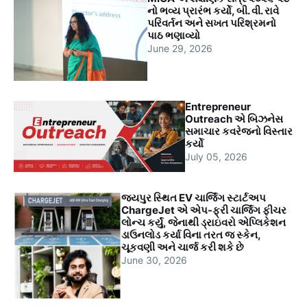
નો ભવ્ય પ્રારંભ કર્યો, બી. વી. રાવે
પરિવર્તન અને સખત પરિશ્રમનો
પાઠ ભણાવ્યો
June 29, 2026
Entrepreneur
Outreach એ બિઝનેસ
સમાચાર કવરેજનો વિસ્તાર
કર્યો
July 05, 2026
જયપુર સ્થિત EV ચાર્જિંગ સ્ટાર્ટઅપ
ChargeJet એ એપ-ફ્રી ચાર્જિંગ ફીચર
લોન્ચ કર્યું, જેનાથી ડ્રાઇવરો એપ્લિકેશન
ડાઉનલોડ કર્યા વિના તરત જ સ્કેન,
ચૂકવણી અને ચાર્જ કરી શકે છે
June 30, 2026