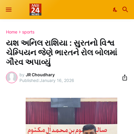
Home
sports
યશ અનિલ રાશિયા : સુરતનો વિશ્વ
ચેમ્પિયન જેણે ભારતને રોલ બોલમાં
ગૌરવ અપાવ્યું
by
JR Choudhary
January 16, 2026