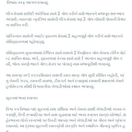
વિજય
તરફ
આગળ
ધપાવ્યું
.
2
લીગ
મેચમાં
સાઉદી
અરેબિયા
સામે
ગોલ
કરીને
યશે
ભારતને
મજબૂત
શરૂઆત
2
અપાવી
.
ત્યારબાદ
બ્રાઝિલ
સામેની
લીગ
મેચમાં
પણ
ગોલ
નોંધાવી
પોતાની
સ્થિર
તા
સાબિત
કરી
.
2
પાકિસ્તાન
સામેની
ક્વાર્ટર
ફાઇનલ
મેચમાં
મહત્વપૂર્ણ
ગોલ
કરીને
યશે
ભારતને
સેમિફાઇનલમાં
પહોંચાડ્યું
.
2
સેમિફાઇનલ
મુકાબલામાં
ઈજિપ્ત
સામે
યશનો
નિર્ણાયક
ગોલ
મેચના
ટર્નિંગ
પોઈ
,
1
ન્ટ
સાબિત
થયા
.
અંતે
ફાઇનલમાં
કેન્યા
સામે
યશે
અત્યંત
મહત્વપૂર્ણ
ગોલ
ક
,
ર્યો
જેના
કારણે
ભારતે
ગોલ્ડ
મેડલ
પર
પોતાનું
નામ
મજબૂતીથી
લખાવ્યું
.
,
આ
સમગ્ર
વર્લ્ડ
કપ
દરમિયાન
યશની
રમત
માત્ર
ગોલ
સુધી
સીમિત
નહોતી
પરં
,
,
તુ
તેમની
ઝડપ
રમતની
સમજ
ટીમ
વર્ક
અને
દબાણમાં
રમવાની
ક્ષમતાએ
તેમને
ટૂર્નામેન્ટના
સૌથી
વિશ્વસનીય
ખેલાડીઓમાં
સ્થાન
અપાવ્યું
.
સુરતમાં
ભવ્ય
સ્વાગત
વિશ્વ
કપ
વિજય
બાદ
સુરતમાં
યશ
રાશિયા
અને
તેમના
સાથી
ખેલાડીઓ
કાવ્યા
ન
,
કરાણી
રિની
રૂપાવટિયા
અને
યશ
ચુડાસમા
માટે
ભવ્ય
સ્વાગત
યાત્રા
યોજાઈ
.
શ
હેરભરના
લોકો
રસ્તાઓ
પર
ઉતરી
આવ્યા
અને
ખેલાડીઓ
પર
ગૌરવ
અને
પ્રેમ
વ
રસાવ્યો
.
આ
દ્રશ્ય
સુરતની
રમતપ્રેમી
સંસ્કૃતિ
અને
સ્થાનિક
ગૌરવનું
પ્રતિક
હ
તું
.