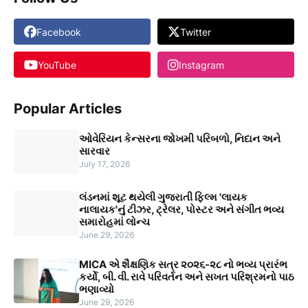
Facebook
Twitter
YouTube
Instagram
Popular Articles
ઓવેરિયન કેન્સરના જોખમી પરિબળો, નિદાન અને
સારવાર
July 17, 2026
લંડનમાં શૂટ થયેલી ગુજરાતી ફિલ્મ 'લાયક
નાલાયક'નું ટીઝર, ટ્રેલર, પોસ્ટર અને સંગીત ભવ્ય
સમારોહમાં લોન્ચ
June 29, 2026
MICA એ શૈક્ષણિક સત્ર ૨૦૨૬-૨૮ નો ભવ્ય પ્રારંભ
કર્યો, બી. વી. રાવે પરિવર્તન અને સખત પરિશ્રમનો પાઠ
ભણાવ્યો
June 29, 2026