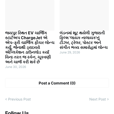
જયપુર સ્થિત EV ચાર્જિંગ
લંડનમાં શૂટ થયેલી ગુજરાતી
સ્ટાર્ટઅપ ChargeJet એ
ફિલ્મ 'લાયક નાલાયક'નું
એપ-ફ્રી ચાર્જિંગ ફીચર લોન્ચ
ટીઝર, ટ્રેલર, પોસ્ટર અને
કર્યું, જેનાથી ડ્રાઇવરો
સંગીત ભવ્ય સમારોહમાં લોન્ચ
એપ્લિકેશન ડાઉનલોડ કર્યા
June 29, 2026
વિના તરત જ સ્કેન, ચૂકવણી
અને ચાર્જ કરી શકે છે
June 30, 2026
Post a Comment (0)
Previous Post
Next Post
Follow Us