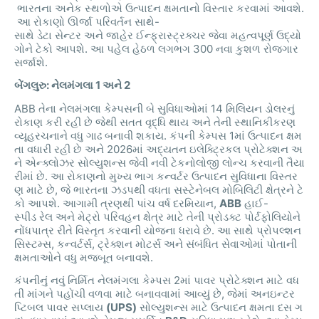
ભારતના
અનેક
સ્થળોએ
ઉત્પાદન
ક્ષમતાનો
વિસ્તાર
કરવામાં
આવશે
.
આ
રોકાણો
ઊર્જા
પરિવર્તન
સાથે
-
સાથે
ડેટા
સેન્ટર
અને
જાહેર
ઈન્ફ્રાસ્ટ્રક્ચર
જેવા
મહત્વપૂર્ણ
ઉદ્યો
ગોને
ટેકો
આપશે
.
આ
પહેલ
હેઠળ
લગભગ
300
નવા
કુશળ
રોજગાર
સર્જાશે
.
બેંગલુરુ
:
નેલમંગલા
1
અને
2
ABB
તેના
નેલમંગલા
કેમ્પસની
બે
સુવિધાઓમાં
14
મિલિયન
ડોલરનું
રોકાણ
કરી
રહી
છે
જેથી
સતત
વૃદ્ધિ
થાય
અને
તેની
સ્થાનિકીકરણ
વ્યૂહરચનાને
વધુ
ગાઢ
બનાવી
શકાય
.
કંપની
કેમ્પસ
1
માં
ઉત્પાદન
ક્ષમ
તા
વધારી
રહી
છે
અને
2026
માં
અદ્યતન
ઇલેક્ટ્રિકલ
પ્રોટેક્શન
અ
ને
એન્ક્લોઝર
સોલ્યુશન્સ
જેવી
નવી
ટેકનોલોજી
લોન્ચ
કરવાની
તૈયા
રીમાં
છે
.
આ
રોકાણનો
મુખ્ય
ભાગ
કન્વર્ટર
ઉત્પાદન
સુવિધાના
વિસ્તર
ણ
માટે
છે
,
જે
ભારતના
ઝડપથી
વધતા
સસ્ટેનેબલ
મોબિલિટી
ક્ષેત્રને
ટે
કો
આપશે
.
આગામી
ત્રણથી
પાંચ
વર્ષ
દરમિયાન
,
ABB
હાઈ
-
સ્પીડ
રેલ
અને
મેટ્રો
પરિવહન
ક્ષેત્ર
માટે
તેની
પ્રોડક્ટ
પોર્ટફોલિયોને
નોંધપાત્ર
રીતે
વિસ્તૃત
કરવાની
યોજના
ધરાવે
છે
.
આ
સાથે
પ્રોપલ્શન
સિસ્ટમ્સ
,
કન્વર્ટર્સ
,
ટ્રેક્શન
મોટર્સ
અને
સંબંધિત
સેવાઓમાં
પોતાની
ક્ષમતાઓને
વધુ
મજબૂત
બનાવશે
.
કંપનીનું
નવું
નિર્મિત
નેલમંગલા
કેમ્પસ
2
માં
પાવર
પ્રોટેક્શન
માટે
વધ
તી
માંગને
પહોંચી
વળવા
માટે
બનાવવામાં
આવ્યું
છે
,
જેમાં
અનઇન્ટર
પ્ટિબલ
પાવર
સપ્લાય
(UPS)
સોલ્યુશન્સ
માટે
ઉત્પાદન
ક્ષમતા
દસ
ગ