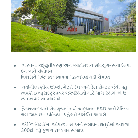
●
ભારતના
વિદ્યુતીકરણ
અને
ઓટોમેશન
સોલ્યુશન્સના
ઉત્પા
દન
અને
સંશોધન
-
વિકાસને
મજબૂત
બનાવવા
મહત્વપૂર્ણ
મૂડી
રોકાણ
●
નવીનીકરણીય
ઊર્જા
,
મેટ્રો
રેલ
અને
ડેટા
સેન્ટર
જેવી
મહ
ત્વપૂર્ણ
ઈન્ફ્રાસ્ટ્રક્ચર
જરૂરિયાતો
માટે
પાંચ
સ્થળોએ
ઉ
ત્પાદન
ક્ષમતા
વધારાશે
●
હૈદરાબાદ
અને
બેંગલુરુમાં
નવી
અદ્યતન
R&D
અને
ટેસ્ટિંગ
લેબ
“
મેક
ઇન
ઇન્ડિયા
”
પહેલને
સમર્થન
આપશે
●
એન્જિનિયરિંગ
,
ઓપરેશન્સ
અને
સંશોધન
ક્ષેત્રોમાં
અંદાજે
300
થી
વધુ
કુશળ
રોજગાર
સર્જાશે