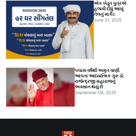
એક ખેડૂત પુત્રએ
હલાવી દીધું આખું
તેલનું માર્કેટ
June 21, 2025
પચાસ વર્ષથી અમૃત વાણી
આપતા આધ્યાત્મિક ગુરુ ડૉ.
રાજેન્દ્રજી મહારાજનું
અવસાન થયું છે
September 08, 2025