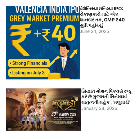
વેલેન્સિયા ઇન્ડિયા IPO:
રોકાણકારો માટે એક
શાનદાર તક, GMP ₹40
સુધી પહોંચ્યું
June 24, 2025
સિદ્ધાંત મોશન પિક્ચર્સ રજૂ
કરે છે ગુજરાતી સિનેમામાં
માતૃત્વની મહેક , 'મલુમાડી'
January 28, 2026