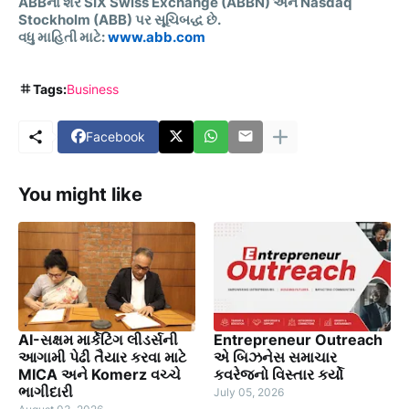
ABB
ના
શેર
SIX Swiss Exchange (ABBN)
અને
Nasdaq
Stockholm (ABB)
પર
સૂચિબદ્ધ
છે
.
વધુ
માહિતી
માટે
:
www.abb.com
Tags:
Business
Facebook
You might like
AI-સક્ષમ માર્કેટિંગ લીડર્સની
Entrepreneur Outreach
આગામી પેઢી તૈયાર કરવા માટે
એ બિઝનેસ સમાચાર
MICA અને Komerz વચ્ચે
કવરેજનો વિસ્તાર કર્યો
ભાગીદારી
July 05, 2026