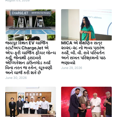
August 03, 2026
જયપુર સ્થિત EV ચાર્જિંગ
MICA એ શૈક્ષણિક સત્ર
સ્ટાર્ટઅપ ChargeJet એ
૨૦૨૬-૨૮ નો ભવ્ય પ્રારંભ
એપ-ફ્રી ચાર્જિંગ ફીચર લોન્ચ
કર્યો, બી. વી. રાવે પરિવર્તન
કર્યું, જેનાથી ડ્રાઇવરો
અને સખત પરિશ્રમનો પાઠ
એપ્લિકેશન ડાઉનલોડ કર્યા
ભણાવ્યો
વિના તરત જ સ્કેન, ચૂકવણી
June 29, 2026
અને ચાર્જ કરી શકે છે
June 30, 2026