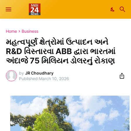
Home
Business
મહત્વપૂર્ણ ક્ષેત્રોમાં ઉત્પાદન અને
R&D વિસ્તારવા ABB દ્વારા ભારતમાં
અંદાજે 75 મિલિયન ડોલરનું રોકાણ
by
JR Choudhary
March 10, 2026