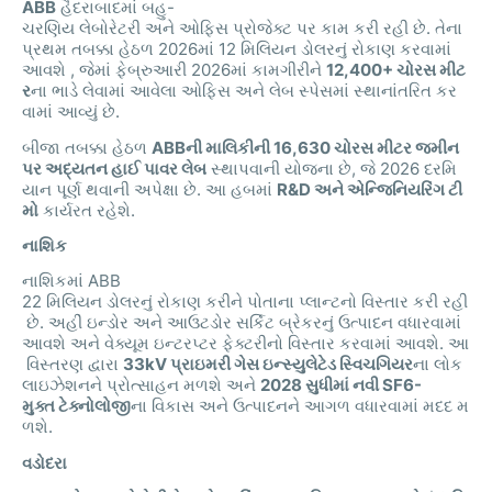
ABB
હૈદરાબાદમાં
બહુ
-
ચરણિય
લેબોરેટરી
અને
ઓફિસ
પ્રોજેક્ટ
પર
કામ
કરી
રહી
છે
.
તેના
પ્રથમ
તબક્કા
હેઠળ
2026
માં
12
મિલિયન
ડોલરનું
રોકાણ
કરવામાં
આવશે
,
જેમાં
ફેબ્રુઆરી
2026
માં
કામગીરીને
12,400+
ચોરસ
મીટ
ર
ના
ભાડે
લેવામાં
આવેલા
ઓફિસ
અને
લેબ
સ્પેસમાં
સ્થાનાંતરિત
કર
વામાં
આવ્યું
છે
.
બીજા
તબક્કા
હેઠળ
ABB
ની
માલિકીની
16,630
ચોરસ
મીટર
જમીન
પર
અદ્યતન
હાઈ
પાવર
લેબ
સ્થાપવાની
યોજના
છે
,
જે
2026
દરમિ
યાન
પૂર્ણ
થવાની
અપેક્ષા
છે
.
આ
હબમાં
R&D
અને
એન્જિનિયરિંગ
ટી
મો
કાર્યરત
રહેશે
.
નાશિક
નાશિકમાં
ABB
22
મિલિયન
ડોલરનું
રોકાણ
કરીને
પોતાના
પ્લાન્ટનો
વિસ્તાર
કરી
રહી
છે
.
અહીં
ઇન્ડોર
અને
આઉટડોર
સર્કિટ
બ્રેકરનું
ઉત્પાદન
વધારવામાં
આવશે
અને
વેક્યૂમ
ઇન્ટરપ્ટર
ફેક્ટરીનો
વિસ્તાર
કરવામાં
આવશે
.
આ
વિસ્તરણ
દ્વારા
33kV
પ્રાઇમરી
ગેસ
ઇન્સ્યુલેટેડ
સ્વિચગિયર
ના
લોક
લાઇઝેશનને
પ્રોત્સાહન
મળશે
અને
2028
સુધીમાં
નવી
SF6-
મુક્ત
ટેક્નોલોજી
ના
વિકાસ
અને
ઉત્પાદનને
આગળ
વધારવામાં
મદદ
મ
ળશે
.
વડોદરા