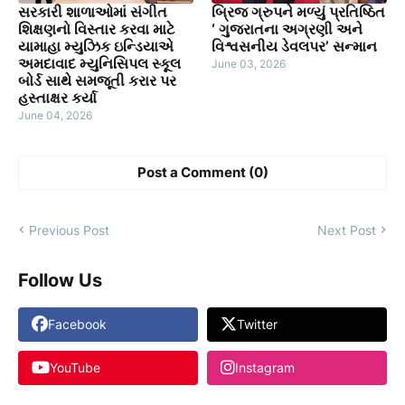
સરકારી શાળાઓમાં સંગીત
બ્રિજ ગ્રુપને મળ્યું પ્રતિષ્ઠિત
શિક્ષણનો વિસ્તાર કરવા માટે
‘ ગુજરાતના અગ્રણી અને
યામાહા મ્યુઝિક ઇન્ડિયાએ
વિશ્વસનીય ડેવલપર’ સન્માન
અમદાવાદ મ્યુનિસિપલ સ્કૂલ
June 03, 2026
બોર્ડ સાથે સમજૂતી કરાર પર
હસ્તાક્ષર કર્યા
June 04, 2026
Post a Comment (0)
Previous Post
Next Post
Follow Us
Facebook
Twitter
YouTube
Instagram