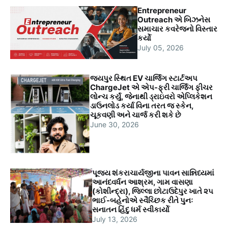
Entrepreneur
Outreach એ બિઝનેસ
સમાચાર કવરેજનો વિસ્તાર
કર્યો
July 05, 2026
જયપુર સ્થિત EV ચાર્જિંગ સ્ટાર્ટઅપ
ChargeJet એ એપ-ફ્રી ચાર્જિંગ ફીચર
લોન્ચ કર્યું, જેનાથી ડ્રાઇવરો એપ્લિકેશન
ડાઉનલોડ કર્યા વિના તરત જ સ્કેન,
ચૂકવણી અને ચાર્જ કરી શકે છે
June 30, 2026
પૂજ્ય શંકરાચાર્યજીના પાવન સાન્નિધ્યમાં
આનંદવર્ધન આશ્રમ, ગામ વાસણા
(કોશીન્દ્રા), જિલ્લા છોટાઉદેપુર ખાતે ૨૫
ભાઈ-બહેનોએ સ્વૈચ્છિક રીતે પુનઃ
સનાતન હિંદુ ધર્મ સ્વીકાર્યો
July 13, 2026