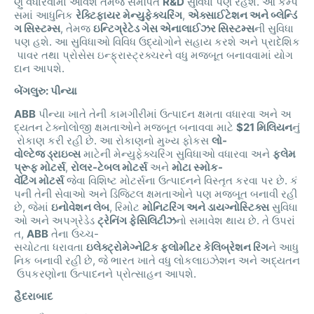
ણું
વધારવામાં
આવશે
તેમજ
સમર્પિત
R&D
સુવિધા
પણ
રહેશે
.
આ
કેમ્પ
સમાં
આધુનિક
રેક્ટિફાયર
મેન્યુફેક્ચરિંગ
,
એક્સાઈટેશન
અને
બ્લેન્ડિં
ગ
સિસ્ટમ્સ
,
તેમજ
ઇન્ટિગ્રેટેડ
ગેસ
એનાલાઈઝર
સિસ્ટમ્સ
ની
સુવિધા
પણ
હશે
.
આ
સુવિધાઓ
વિવિધ
ઉદ્યોગોને
સહાય
કરશે
અને
પ્રાદેશિક
પાવર
તથા
પ્રોસેસ
ઇન્ફ્રાસ્ટ્રક્ચરને
વધુ
મજબૂત
બનાવવામાં
યોગ
દાન
આપશે
.
બેંગલુરુ
:
પીન્યા
ABB
પીન્યા
ખાતે
તેની
કામગીરીમાં
ઉત્પાદન
ક્ષમતા
વધારવા
અને
અ
દ્યતન
ટેક્નોલોજી
ક્ષમતાઓને
મજબૂત
બનાવવા
માટે
$21
મિલિયન
નું
રોકાણ
કરી
રહી
છે
.
આ
રોકાણનો
મુખ્ય
ફોકસ
લો
-
વોલ્ટેજ
ડ્રાઇવ્સ
માટેની
મેન્યુફેક્ચરિંગ
સુવિધાઓ
વધારવા
અને
ફ્લેમ
પ્રૂફ
મોટર્સ
,
રોલર
-
ટેબલ
મોટર્સ
અને
મોટા
સ્મોક
-
વેંટિંગ
મોટર્સ
જેવા
વિશિષ્ટ
મોટર્સના
ઉત્પાદનને
વિસ્તૃત
કરવા
પર
છે
.
કં
પની
તેની
સેવાઓ
અને
ડિજિટલ
ક્ષમતાઓને
પણ
મજબૂત
બનાવી
રહી
છે
,
જેમાં
ઇનોવેશન
લેબ
,
રિમોટ
મોનિટરિંગ
અને
ડાયગ્નોસ્ટિક્સ
સુવિધા
ઓ
અને
અપગ્રેડેડ
ટ્રેનિંગ
ફેસિલિટીઝ
નો
સમાવેશ
થાય
છે
.
તે
ઉપરાં
ત
,
ABB
તેના
ઉચ્ચ
-
સચોટતા
ધરાવતા
ઇલેક્ટ્રોમેગ્નેટિક
ફ્લોમીટર
કેલિબ્રેશન
રિગ
ને
આધુ
નિક
બનાવી
રહી
છે
,
જે
ભારત
ખાતે
વધુ
લોકલાઇઝેશન
અને
અદ્યતન
ઉપકરણોના
ઉત્પાદનને
પ્રોત્સાહન
આપશે
.
હૈદરાબાદ