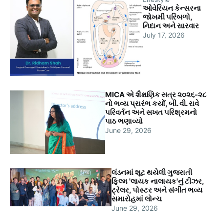
ઓવેરિયન કેન્સરના
જોખમી પરિબળો,
નિદાન અને સારવાર
July 17, 2026
MICA એ શૈક્ષણિક સત્ર ૨૦૨૬-૨૮
નો ભવ્ય પ્રારંભ કર્યો, બી. વી. રાવે
પરિવર્તન અને સખત પરિશ્રમનો
પાઠ ભણાવ્યો
June 29, 2026
લંડનમાં શૂટ થયેલી ગુજરાતી
ફિલ્મ 'લાયક નાલાયક'નું ટીઝર,
ટ્રેલર, પોસ્ટર અને સંગીત ભવ્ય
સમારોહમાં લોન્ચ
June 29, 2026