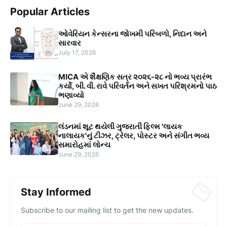
Popular Articles
ઓવેરિયન કેન્સરના જોખમી પરિબળો, નિદાન અને
સારવાર
July 17, 2026
MICA એ શૈક્ષણિક સત્ર ૨૦૨૬-૨૮ નો ભવ્ય પ્રારંભ
કર્યો, બી. વી. રાવે પરિવર્તન અને સખત પરિશ્રમનો પાઠ
ભણાવ્યો
June 29, 2026
લંડનમાં શૂટ થયેલી ગુજરાતી ફિલ્મ 'લાયક
નાલાયક'નું ટીઝર, ટ્રેલર, પોસ્ટર અને સંગીત ભવ્ય
સમારોહમાં લોન્ચ
June 29, 2026
Stay Informed
Subscribe to our mailing list to get the new updates.