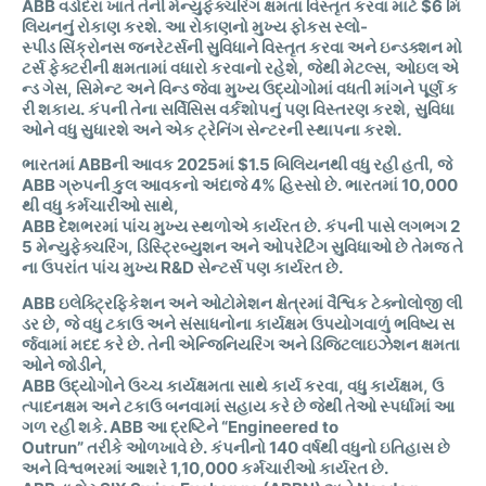
ABB
વડોદરા
ખાતે
તેની
મેન્યુફેક્ચરિંગ
ક્ષમતા
વિસ્તૃત
કરવા
માટે
$6
મિ
લિયનનું
રોકાણ
કરશે
.
આ
રોકાણનો
મુખ્ય
ફોકસ
સ્લો
-
સ્પીડ
સિંક્રોનસ
જનરેટર્સની
સુવિધાને
વિસ્તૃત
કરવા
અને
ઇન્ડક્શન
મો
ટર્સ
ફેક્ટરીની
ક્ષમતામાં
વધારો
કરવાનો
રહેશે
,
જેથી
મેટલ્સ
,
ઓઇલ
એ
ન્ડ
ગેસ
,
સિમેન્ટ
અને
વિન્ડ
જેવા
મુખ્ય
ઉદ્યોગોમાં
વધતી
માંગને
પૂર્ણ
ક
રી
શકાય
.
કંપની
તેના
સર્વિસિસ
વર્કશોપનું
પણ
વિસ્તરણ
કરશે
,
સુવિધા
ઓને
વધુ
સુધારશે
અને
એક
ટ્રેનિંગ
સેન્ટરની
સ્થાપના
કરશે
.
ભારતમાં
ABB
ની
આવક
2025
માં
$1.5
બિલિયનથી
વધુ
રહી
હતી
,
જે
ABB
ગ્રુપની
કુલ
આવકનો
અંદાજે
4%
હિસ્સો
છે
.
ભારતમાં
10,000
થી
વધુ
કર્મચારીઓ
સાથે
,
ABB
દેશભરમાં
પાંચ
મુખ્ય
સ્થળોએ
કાર્યરત
છે
.
કંપની
પાસે
લગભગ
2
5
મેન્યુફેક્ચરિંગ
,
ડિસ્ટ્રિબ્યુશન
અને
ઓપરેટિંગ
સુવિધાઓ
છે
તેમજ
તે
ના
ઉપરાંત
પાંચ
મુખ્ય
R&D
સેન્ટર્સ
પણ
કાર્યરત
છે
.
ABB
ઇલેક્ટ્રિફિકેશન
અને
ઓટોમેશન
ક્ષેત્રમાં
વૈશ્વિક
ટેક્નોલોજી
લી
ડર
છે
,
જે
વધુ
ટકાઉ
અને
સંસાધનોના
કાર્યક્ષમ
ઉપયોગવાળું
ભવિષ્ય
સ
ર્જવામાં
મદદ
કરે
છે
.
તેની
એન્જિનિયરિંગ
અને
ડિજિટલાઇઝેશન
ક્ષમતા
ઓને
જોડીને
,
ABB
ઉદ્યોગોને
ઉચ્ચ
કાર્યક્ષમતા
સાથે
કાર્ય
કરવા
,
વધુ
કાર્યક્ષમ
,
ઉ
ત્પાદનક્ષમ
અને
ટકાઉ
બનવામાં
સહાય
કરે
છે
જેથી
તેઓ
સ્પર્ધામાં
આ
ગળ
રહી
શકે
. ABB
આ
દ્રષ્ટિને
“Engineered to
Outrun”
તરીકે
ઓળખાવે
છે
.
કંપનીનો
140
વર્ષથી
વધુનો
ઇતિહાસ
છે
અને
વિશ્વભરમાં
આશરે
1,10,000
કર્મચારીઓ
કાર્યરત
છે
.