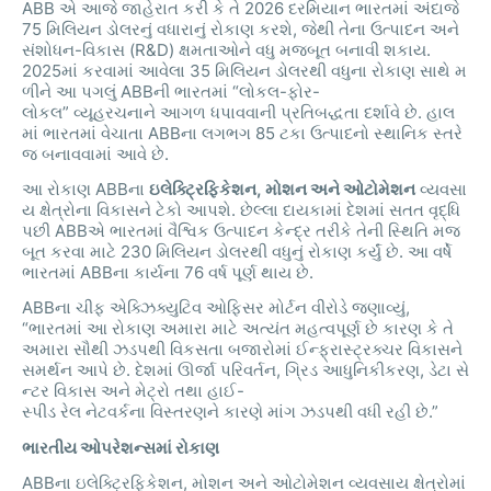
ABB
એ
આજે
જાહેરાત
કરી
કે
તે
2026
દરમિયાન
ભારતમાં
અંદાજે
75
મિલિયન
ડોલરનું
વધારાનું
રોકાણ
કરશે
,
જેથી
તેના
ઉત્પાદન
અને
સંશોધન
-
વિકાસ
(R&D)
ક્ષમતાઓને
વધુ
મજબૂત
બનાવી
શકાય
.
2025
માં
કરવામાં
આવેલા
35
મિલિયન
ડોલરથી
વધુના
રોકાણ
સાથે
મ
ળીને
આ
પગલું
ABB
ની
ભારતમાં
“
લોકલ
-
ફોર
-
લોકલ
”
વ્યૂહરચનાને
આગળ
ધપાવવાની
પ્રતિબદ્ધતા
દર્શાવે
છે
.
હાલ
માં
ભારતમાં
વેચાતા
ABB
ના
લગભગ
85
ટકા
ઉત્પાદનો
સ્થાનિક
સ્તરે
જ
બનાવવામાં
આવે
છે
.
આ
રોકાણ
ABB
ના
ઇલેક્ટ્રિફિકેશન
,
મોશન
અને
ઓટોમેશન
વ્યવસા
ય
ક્ષેત્રોના
વિકાસને
ટેકો
આપશે
.
છેલ્લા
દાયકામાં
દેશમાં
સતત
વૃદ્ધિ
પછી
ABB
એ
ભારતમાં
વૈશ્વિક
ઉત્પાદન
કેન્દ્ર
તરીકે
તેની
સ્થિતિ
મજ
બૂત
કરવા
માટે
230
મિલિયન
ડોલરથી
વધુનું
રોકાણ
કર્યું
છે
.
આ
વર્ષે
ભારતમાં
ABB
ના
કાર્યના
76
વર્ષ
પૂર્ણ
થાય
છે
.
ABB
ના
ચીફ
એક્ઝિક્યુટિવ
ઓફિસર
મોર્ટન
વીરોડે
જણાવ્યું
,
“
ભારતમાં
આ
રોકાણ
અમારા
માટે
અત્યંત
મહત્વપૂર્ણ
છે
કારણ
કે
તે
અમારા
સૌથી
ઝડપથી
વિકસતા
બજારોમાં
ઈન્ફ્રાસ્ટ્રક્ચર
વિકાસને
સમર્થન
આપે
છે
.
દેશમાં
ઊર્જા
પરિવર્તન
,
ગ્રિડ
આધુનિકીકરણ
,
ડેટા
સે
ન્ટર
વિકાસ
અને
મેટ્રો
તથા
હાઈ
-
સ્પીડ
રેલ
નેટવર્કના
વિસ્તરણને
કારણે
માંગ
ઝડપથી
વધી
રહી
છે
.”
ભારતીય
ઓપરેશન્સમાં
રોકાણ
ABB
ના
ઇલેક્ટ્રિફિકેશન
,
મોશન
અને
ઓટોમેશન
વ્યવસાય
ક્ષેત્રોમાં