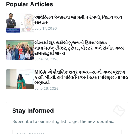
Popular Articles
ઓવેરિયન કેન્સરના જોખમી પરિબળો, નિદાન અને
સારવાર
July 17, 2026
લંડનમાં શૂટ થયેલી ગુજરાતી ફિલ્મ 'લાયક
નાલાયક'નું ટીઝર, ટ્રેલર, પોસ્ટર અને સંગીત ભવ્ય
સમારોહમાં લોન્ચ
June 29, 2026
MICA એ શૈક્ષણિક સત્ર ૨૦૨૬-૨૮ નો ભવ્ય પ્રારંભ
કર્યો, બી. વી. રાવે પરિવર્તન અને સખત પરિશ્રમનો પાઠ
ભણાવ્યો
June 29, 2026
Stay Informed
Subscribe to our mailing list to get the new updates.