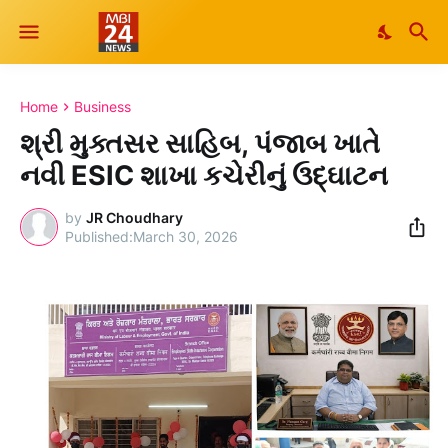
Home
Business
શ્રી મુક્તસર સાહિબ, પંજાબ ખાતે
નવી ESIC શાખા કચેરીનું ઉદ્ઘાટન
by
JR Choudhary
March 30, 2026