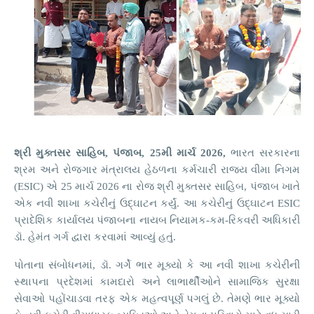
શ્રી મુક્તસર સાહિબ, પંજાબ, 25મી માર્ચ 2026,
ભારત સરકારના
શ્રમ અને રોજગાર મંત્રાલય હેઠળના કર્મચારી રાજ્ય વીમા નિગમ
(ESIC) એ 25 માર્ચ 2026 ના રોજ શ્રી મુક્તસર સાહિબ, પંજાબ ખાતે
એક નવી શાખા કચેરીનું ઉદ્ઘાટન કર્યું. આ કચેરીનું ઉદ્ઘાટન ESIC
પ્રાદેશિક કાર્યાલય પંજાબના નાયબ નિયામક-કમ-રિકવરી અધિકારી
ડૉ. હેમંત ગર્ગ દ્વારા કરવામાં આવ્યું હતું.
પોતાના સંબોધનમાં, ડૉ. ગર્ગે ભાર મૂક્યો કે આ નવી શાખા કચેરીની
સ્થાપના પ્રદેશમાં કામદારો અને લાભાર્થીઓને સામાજિક સુરક્ષા
સેવાઓ પહોંચાડવા તરફ એક મહત્વપૂર્ણ પગલું છે. તેમણે ભાર મૂક્યો