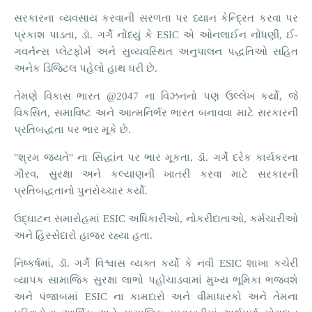
સરકારના વ્યવસાય કરવાની સરળતા પર ધ્યાન કેન્દ્રિત કરવા પર
પ્રકાશ પાડતા, ડૉ. ગર્ગે નોંધ્યું કે ESIC એ ઓનલાઈન નોંધણી, ઈ-
ગવર્નન્સ પ્લેટફોર્મ અને સુવ્યવસ્થિત અનુપાલન પદ્ધતિઓ સહિત
અનેક ડિજિટલ પહેલો હાથ ધરી છે.
તેમણે વિકાસ ભારત @2047 ના વિઝનનો પણ ઉલ્લેખ કર્યો, જે
વિકસિત, સમાવિષ્ટ અને આત્મનિર્ભર ભારત બનાવવા માટે સરકારની
પ્રતિબદ્ધતા પર ભાર મૂકે છે.
"શ્રમ જયતે" ના સિદ્ધાંત પર ભાર મૂકતા, ડૉ. ગર્ગે દરેક કાર્યકરના
ગૌરવ, સુરક્ષા અને કલ્યાણની ખાતરી કરવા માટે સરકારની
પ્રતિબદ્ધતાનો પુનરોચ્ચાર કર્યો.
ઉદ્ઘાટન સમારોહમાં ESIC અધિકારીઓ, નોકરીદાતાઓ, કર્મચારીઓ
અને હિસ્સેદારો હાજર રહ્યા હતા.
નિષ્કર્ષમાં, ડૉ. ગર્ગે વિશ્વાસ વ્યક્ત કર્યો કે નવી ESIC શાખા કચેરી
વ્યાપક સામાજિક સુરક્ષા લાભો પહોંચાડવામાં મુખ્ય ભૂમિકા ભજવશે
અને પંજાબમાં ESIC ના કામદારો અને વીમાધારકો અને તેમના