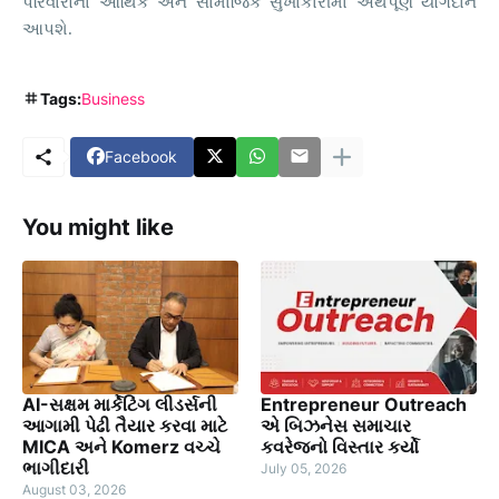
પરિવારોના આર્થિક અને સામાજિક સુખાકારીમાં અર્થપૂર્ણ યોગદાન
આપશે.
Tags:
Business
Facebook
You might like
AI-સક્ષમ માર્કેટિંગ લીડર્સની
Entrepreneur Outreach
આગામી પેઢી તૈયાર કરવા માટે
એ બિઝનેસ સમાચાર
MICA અને Komerz વચ્ચે
કવરેજનો વિસ્તાર કર્યો
ભાગીદારી
July 05, 2026
August 03, 2026