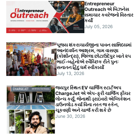
Entrepreneur
Outreach એ બિઝનેસ
સમાચાર કવરેજનો વિસ્તાર
કર્યો
July 05, 2026
પૂજ્ય શંકરાચાર્યજીના પાવન સાન્નિધ્યમાં
આનંદવર્ધન આશ્રમ, ગામ વાસણા
(કોશીન્દ્રા), જિલ્લા છોટાઉદેપુર ખાતે ૨૫
ભાઈ-બહેનોએ સ્વૈચ્છિક રીતે પુનઃ
સનાતન હિંદુ ધર્મ સ્વીકાર્યો
July 13, 2026
જયપુર સ્થિત EV ચાર્જિંગ સ્ટાર્ટઅપ
ChargeJet એ એપ-ફ્રી ચાર્જિંગ ફીચર
લોન્ચ કર્યું, જેનાથી ડ્રાઇવરો એપ્લિકેશન
ડાઉનલોડ કર્યા વિના તરત જ સ્કેન,
ચૂકવણી અને ચાર્જ કરી શકે છે
June 30, 2026