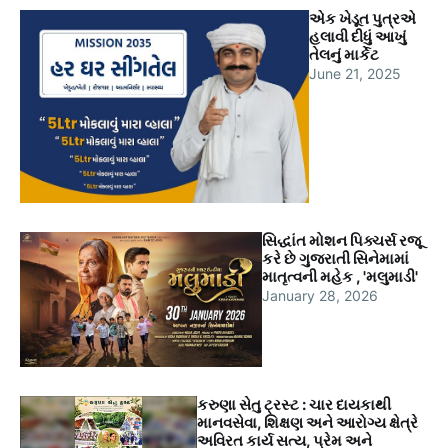
એક ખેડૂત પુત્રએ
હલાવી દીધું આખું
તેલનું માર્કેટ
June 21, 2025
સિદ્ધાંત મોશન પિક્ચર્સ રજૂ
કરે છે ગુજરાતી સિનેમામાં
માતૃત્વની મહેક , 'મલુમાડી'
January 28, 2026
કરુણા સેતુ ટ્રસ્ટ : ચાર દાયકાથી
માનવસેવા, શિક્ષણ અને આરોગ્ય ક્ષેત્રે
અવિરત કાર્ય સત્ય, પ્રેમ અને