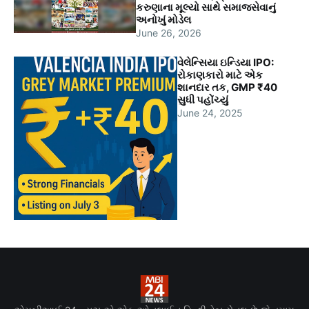
કરુણાના મૂલ્યો સાથે સમાજસેવાનું
અનોખું મોડેલ
June 26, 2026
વેલેન્સિયા ઇન્ડિયા IPO:
રોકાણકારો માટે એક
શાનદાર તક, GMP ₹40
સુધી પહોંચ્યું
June 24, 2025