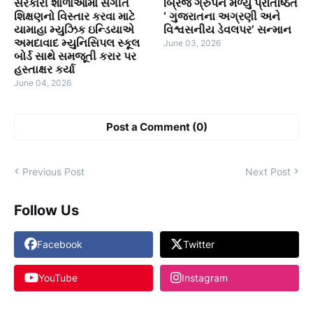
સરકારી શાળાઓમાં સંગીત
બ્રિજ ગ્રુપને મળ્યું પ્રતિષ્ઠિત
શિક્ષણનો વિસ્તાર કરવા માટે
‘ ગુજરાતના અગ્રણી અને
યામાહા મ્યુઝિક ઇન્ડિયાએ
વિશ્વસનીય ડેવલપર’ સન્માન
અમદાવાદ મ્યુનિસિપલ સ્કૂલ
June 03, 2026
બોર્ડ સાથે સમજૂતી કરાર પર
હસ્તાક્ષર કર્યા
June 04, 2026
Post a Comment (0)
Previous Post
Next Post
Follow Us
Facebook
Twitter
YouTube
Instagram