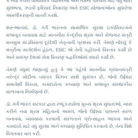
કે નવી કચેરી વીમાધારક વ્યક્તિઓ અને તેમના પરિવારો માટે વધુ સારી
સુલભતા, ઝડપી ફરિયાદ નિવારણ અને ESIC યોજનાઓના સુધારેલા
અમલીકરણની ખાતરી કરશે.
શરૂઆતમાં, ડૉ. ગર્ગે ભારતના સામાજિક સુરક્ષા ઇકોસિસ્ટમને
મજબૂત બનાવવા માટે માનનીય કેન્દ્રીય શ્રમ અને રોજગાર મંત્રી
મનસુખ માંડવિયાના દૂરંદેશી નેતૃત્વની પ્રશંસા કરી. તેમણે નોંધ્યું કે
મંત્રીના માર્ગદર્શન હેઠળ, ESIC એ તેની પહોંચનો વિસ્તાર કર્યો છે
અને સમગ્ર દેશમાં સેવા વિતરણ પદ્ધતિઓમાં વધારો કર્યો છે.
તેમણે વધુમાં જણાવ્યું હતું કે આ પહેલો માનનીય પ્રધાનમંત્રી
નરેન્દ્ર મોદીના વ્યાપક વિઝન સાથે સુસંગત છે, જેનો ઉદ્દેશ્ય
સમાવેશી વિકાસ, કામદારોના કલ્યાણ અને મજબૂત સંસ્થાકીય
માળખાના નિર્માણનો છે.
ડૉ. ગર્ગે ભારત સરકાર દ્વારા રજૂ કરાયેલા મુખ્ય શ્રમ સુધારાઓ, ખાસ
કરીને નવા શ્રમ સંહિતાનો અમલ, જેનો ઉદ્દેશ્ય પાલનને સરળ
બનાવવા, વ્યવસાય કરવાની સરળતાને પ્રોત્સાહન આપવા અને
કામદારો માટે વધુ સુરક્ષા અને કલ્યાણ સુનિશ્ચિત કરવાનો છે, તેના વિશે
વિગતવાર વાત કરી.