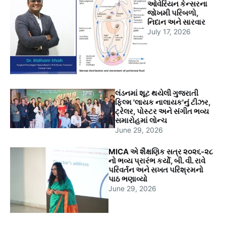
ઓવેરિયન કેન્સરના
જોખમી પરિબળો,
નિદાન અને સારવાર
July 17, 2026
લંડનમાં શૂટ થયેલી ગુજરાતી
ફિલ્મ 'લાયક નાલાયક'નું ટીઝર,
ટ્રેલર, પોસ્ટર અને સંગીત ભવ્ય
સમારોહમાં લોન્ચ
June 29, 2026
MICA એ શૈક્ષણિક સત્ર ૨૦૨૬-૨૮
નો ભવ્ય પ્રારંભ કર્યો, બી. વી. રાવે
પરિવર્તન અને સખત પરિશ્રમનો
પાઠ ભણાવ્યો
June 29, 2026