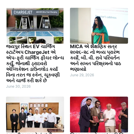
જયપુર સ્થિત EV ચાર્જિંગ
MICA એ શૈક્ષણિક સત્ર
સ્ટાર્ટઅપ ChargeJet એ
૨૦૨૬-૨૮ નો ભવ્ય પ્રારંભ
એપ-ફ્રી ચાર્જિંગ ફીચર લોન્ચ
કર્યો, બી. વી. રાવે પરિવર્તન
કર્યું, જેનાથી ડ્રાઇવરો
અને સખત પરિશ્રમનો પાઠ
એપ્લિકેશન ડાઉનલોડ કર્યા
ભણાવ્યો
વિના તરત જ સ્કેન, ચૂકવણી
June 29, 2026
અને ચાર્જ કરી શકે છે
June 30, 2026