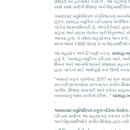
(MoU) પર હસ્તાક્ષર કર્યા છે . આ પહેલનો ઉદ
સાથે સાથે સર્વાંગી શિક્ષણ અને વિદ્યાર્થી વ
અમદાવાદ મ્યુનિસિપલ કોર્પોરેશનના માનનીય
હેઠળ, યામાહા મ્યુઝિક ઇન્ડિયાના મેનેજિંગ
બોર્ડના
ડૉ. એલડી દેસાઈ દ્વા
શાસનાધિકારી
મહેતા અને વાઇસ ચેરમેન શ્રી વિપુલભાઈ સ
આવ્યા હતા. બે વર્ષના સહયોગના ભાગ રૂપે,
શાળાઓમાં 1,692 ધોરણ 5 ના વિદ્યાર્થીઓ માટ
આ સહયોગ અંગે ટિપ્પણી કરતા,
યામાહા મ્ય
હતું કે, "યામાહા મ્યુઝિક ઇન્ડિયા ખાતે, અ
શિસ્ત અને આત્મવિશ્વાસને પોષવામાં મહત્વપ
દ્વારા બાળકો માટે અર્થપૂર્ણ તકો ઊભી ક
"અમારો સ્કૂલ પ્રોજેક્ટ 2017 માં શરૂ થય
સરકારી શાળાઓમાં માળખાગત સંગીત શિક્ષણની
તાલીમ, શિક્ષણ સામગ્રી અને વર્ગખંડ સહાય 
બનાવવાનું લક્ષ્ય રાખીએ છીએ , "
યામાહા મ્
.
અમદાવાદ મ્યુનિસિપલ સ્કૂલ બોર્ડના ચેરમ
ઇન્ડિયા સાથેના આ સહયોગનું સ્વાગત કર
અને વિદ્યાર્થીઓને સંગીત શિક્ષણ દ્વારા નવી