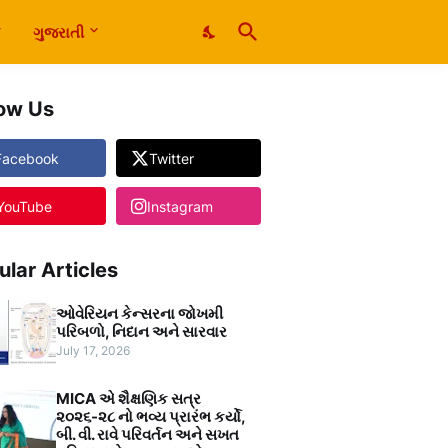
ગુજરાતી
low Us
Facebook
Twitter
YouTube
Instagram
ular Articles
ઓવેરિયન કેન્સરના જોખમી
પરિબળો, નિદાન અને સારવાર
July 17, 2026
MICA એ શૈક્ષણિક સત્ર
૨૦૨૬-૨૮ નો ભવ્ય પ્રારંભ કર્યો,
બી. વી. રાવે પરિવર્તન અને સખત