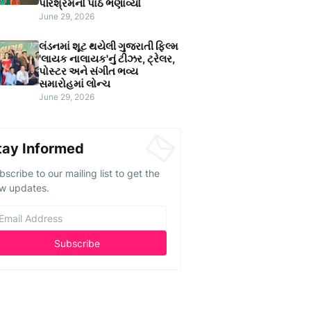
પરિશ્રમનો પાઠ ભણાવ્યો
June 29, 2026
લંડનમાં શૂટ થયેલી ગુજરાતી ફિલ્મ
'લાયક નાલાયક'નું ટીઝર, ટ્રેલર,
પોસ્ટર અને સંગીત ભવ્ય
સમારોહમાં લોન્ચ
June 29, 2026
tay Informed
bscribe to our mailing list to get the
w updates.