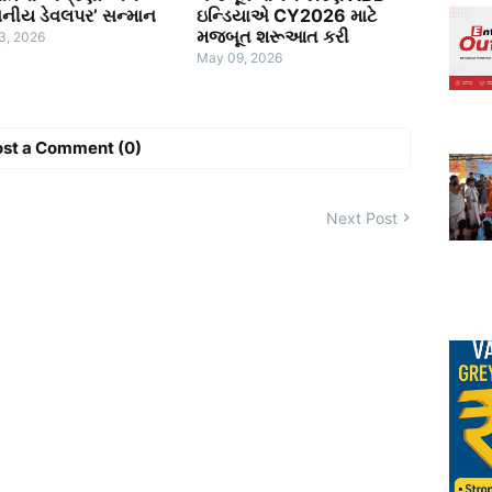
સનીય ડેવલપર’ સન્માન
ઇન્ડિયાએ CY2026 માટે
મજબૂત શરૂઆત કરી
3, 2026
May 09, 2026
ost a Comment (0)
Next Post