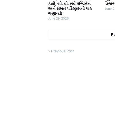
કર્યો, બી. વી. રાવે પરિવર્તન
વિશ્વ
અને સખત પરિશ્રમનો પાઠ
June 0
ભણાવ્યો
June 29, 2026
P
Previous Post