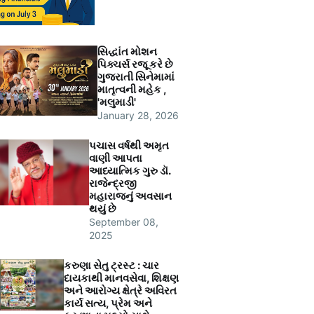
સિદ્ધાંત મોશન
પિક્ચર્સ રજૂ કરે છે
ગુજરાતી સિનેમામાં
માતૃત્વની મહેક ,
'મલુમાડી'
January 28, 2026
પચાસ વર્ષથી અમૃત
વાણી આપતા
આધ્યાત્મિક ગુરુ ડૉ.
રાજેન્દ્રજી
મહારાજનું અવસાન
થયું છે
September 08,
2025
કરુણા સેતુ ટ્રસ્ટ : ચાર
દાયકાથી માનવસેવા, શિક્ષણ
અને આરોગ્ય ક્ષેત્રે અવિરત
કાર્ય સત્ય, પ્રેમ અને