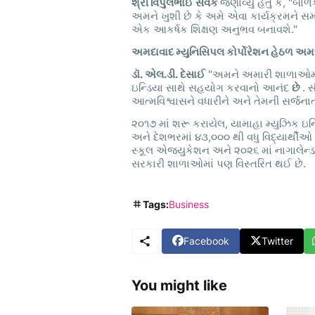
શ્રી વિપુલભાઈ સેવકે
જણાવ્યું હતું કે, "બા
અમને ખુશી છે કે અમે એવા કાર્યક્રમને 
એક આકર્ષક શિક્ષણ અનુભવ બનાવશે."
અમદાવાદ મ્યુનિસિપલ કોર્પોરેશન હેઠળ અમદા
ડૉ. એલ.ડી. દેસાઈ
"અમને અમારી શાળાઓમાં સ
ઇન્ડિયા સાથે સહયોગ કરવાનો આનંદ
છે
. 
આત્મવિશ્વાસને વધારીને અને તેમની સર્જનાત
૨૦૧૭ માં શરૂ કરાયેલ, યામાહા મ્યુઝિક ઇન્ડ
અને દેશભરમાં ૪૩,૦૦૦ થી વધુ વિદ્યાર્થીઓ સુ
સ્કૂલ એજ્યુકેશન અને ૨૦૨૬ માં નાગાલેન્
સરકારી શાળાઓમાં પણ વિસ્તરિત થઈ છે.
Tags:
Business
Facebook
Twitter
You might like