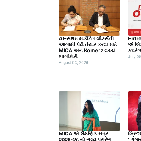
AI-સક્ષમ માર્કેટિંગ લીડર્સની
Entr
આગામી પેઢી તૈયાર કરવા માટે
એ બિ
MICA અને Komerz વચ્ચે
કવરેજન
ભાગીદારી
July 0
August 03, 2026
MICA એ શૈક્ષણિક સત્ર
બ્રિજ 
૨૦૨૬-૨૮ નો ભવ્ય પ્રારંભ
‘ ગુજ