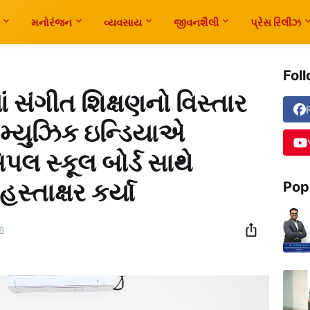
મનોરંજન
વ્યવસાય
જીવનશૈલી
પ્રેસ રિલીઝ
Fol
સંગીત શિક્ષણનો વિસ્તાર
 મ્યુઝિક ઇન્ડિયાએ
પલ સ્કૂલ બોર્ડ સાથે
્તાક્ષર કર્યા
Pop
6