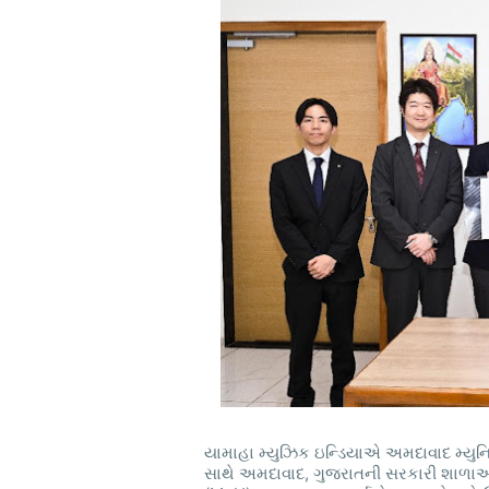
યામાહા મ્યુઝિક ઇન્ડિયાએ અમદાવાદ મ્યુનિ
સાથે અમદાવાદ, ગુજરાતની સરકારી શાળાઓમા