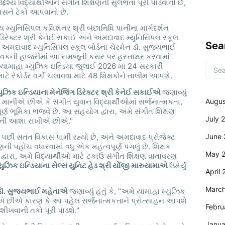
્દેશ્ય વિદ્યાર્થીઓને સંગીત શિક્ષણની સુલભતા પૂરી પાડવાનો છે,
િકાસને ટેકો આપવાનો છે.
 મ્યુનિસિપલ કમિશનર શ્રી બંછાનિધિ પાનીના માર્ગદર્શન
 ડિરેક્ટર શ્રી કેનેઈ સકાઈ અને અમદાવાદ મ્યુનિસિપલ સ્કૂલ
Sea
રા અમદાવાદ મ્યુનિસિપલ સ્કૂલ બોર્ડના ચેરમેન ડૉ. સુજયભાઈ
ેવકની હાજરીમાં આ સમજૂતી કરાર પર હસ્તાક્ષર કરવામાં
 યામાહા મ્યુઝિક ઇન્ડિયા જુલાઈ 2026 માં 24 સરકારી
ે રેકોર્ડર વર્ગો ચલાવવા માટે 48 શિક્ષકોને તાલીમ આપશે.
ુઝિક ઇન્ડિયાના મેનેજિંગ ડિરેક્ટર
શ્રી કેનેઈ સકાઈએ
જણાવ્યું
Augus
મે માનીએ છીએ કે સંગીત યુવાન વિદ્યાર્થીઓમાં સર્જનાત્મકતા,
ૂર્ણ ભૂમિકા ભજવે છે. આ સહયોગ દ્વારા, અમે સંગીત શિક્ષણ
July 
રવાની આશા રાખીએ છીએ."
June 
ા પછી સતત વિકાસ પામી રહ્યો છે, અને અમદાવાદ પ્રોજેક્ટ
 પહોંચ વધારવામાં વધુ એક મહત્વપૂર્ણ પગલું છે. શિક્ષક
May 
દ્વારા, અમે વિદ્યાર્થીઓ માટે ટકાઉ સંગીત શિક્ષણ વાતાવરણ
યુઝિક ઇન્ડિયાના સેલ્સ યુનિટ હેડ શ્રી ર્યોજી મારુયામાએ
ઉમેર્યું
April
Marc
ેન ડૉ. સુજયભાઈ મહેતાએ
જણાવ્યું હતું કે, "અમે યામાહા મ્યુઝિક
ીએ છીએ કારણ કે આ પહેલ સર્જનાત્મકતાને પ્રોત્સાહન આપશે
Febru
 શીખવાની તકો પૂરી પાડશે."
Janua