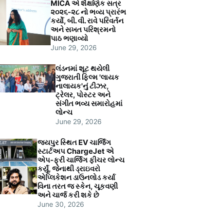
MICA એ શૈક્ષણિક સત્ર
૨૦૨૬-૨૮ નો ભવ્ય પ્રારંભ
કર્યો, બી. વી. રાવે પરિવર્તન
અને સખત પરિશ્રમનો
પાઠ ભણાવ્યો
June 29, 2026
લંડનમાં શૂટ થયેલી
ગુજરાતી ફિલ્મ 'લાયક
નાલાયક'નું ટીઝર,
ટ્રેલર, પોસ્ટર અને
સંગીત ભવ્ય સમારોહમાં
લોન્ચ
June 29, 2026
જયપુર સ્થિત EV ચાર્જિંગ
સ્ટાર્ટઅપ ChargeJet એ
એપ-ફ્રી ચાર્જિંગ ફીચર લોન્ચ
કર્યું, જેનાથી ડ્રાઇવરો
એપ્લિકેશન ડાઉનલોડ કર્યા
વિના તરત જ સ્કેન, ચૂકવણી
અને ચાર્જ કરી શકે છે
June 30, 2026