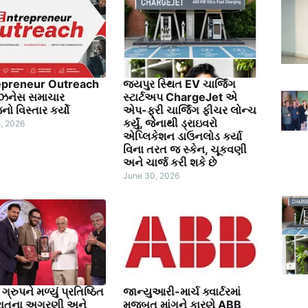
epreneur Outreach
જયપુર સ્થિત EV ચાર્જિંગ
ઝનેસ સમાચાર
સ્ટાર્ટઅપ ChargeJet એ
ો વિસ્તાર કર્યો
એપ-ફ્રી ચાર્જિંગ ફીચર લોન્ચ
કર્યું, જેનાથી ડ્રાઇવરો
5, 2026
એપ્લિકેશન ડાઉનલોડ કર્યા
વિના તરત જ સ્કેન, ચૂકવણી
અને ચાર્જ કરી શકે છે
June 30, 2026
ગ્રુપને મળ્યું પ્રતિષ્ઠિત
જાન્યુઆરી-માર્ચ ક્વાર્ટરમાં
રાતના અગ્રણી અને
મજબૂત માંગને કારણે ABB