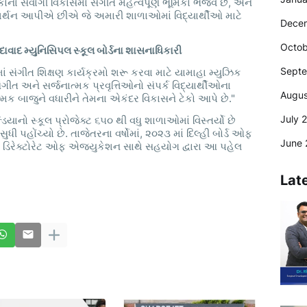
ળકોના સર્વાંગી વિકાસમાં સંગીત મહત્વપૂર્ણ ભૂમિકા ભજવે છે, અને
સમર્થન આપીએ છીએ જે અમારી શાળાઓમાં વિદ્યાર્થીઓ માટે
Dece
Octob
વાદ મ્યુનિસિપલ સ્કૂલ બોર્ડના
શાસનાધિકારી
Sept
ંગીત શિક્ષણ કાર્યક્રમો શરૂ કરવા માટે યામાહા મ્યુઝિક
સંગીત અને સર્જનાત્મક પ્રવૃત્તિઓનો સંપર્ક વિદ્યાર્થીઓના
Augus
્મક બાજુને વધારીને તેમના એકંદર વિકાસને ટેકો આપે છે."
July 
િયાનો સ્કૂલ પ્રોજેક્ટ ૬૫૦ થી વધુ શાળાઓમાં વિસ્તર્યો છે
ધી પહોંચ્યો છે. તાજેતરના વર્ષોમાં, ૨૦૨૩ માં દિલ્હી બોર્ડ ઓફ
June 
ડ ડિરેક્ટોરેટ ઓફ એજ્યુકેશન સાથે સહયોગ દ્વારા આ પહેલ
Lat