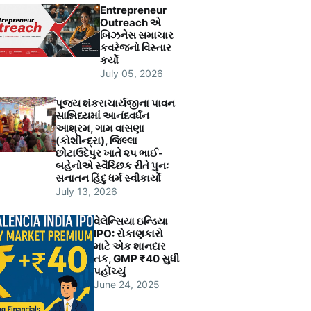
Entrepreneur
Outreach એ
બિઝનેસ સમાચાર
કવરેજનો વિસ્તાર
કર્યો
July 05, 2026
પૂજ્ય શંકરાચાર્યજીના પાવન
સાન્નિધ્યમાં આનંદવર્ધન
આશ્રમ, ગામ વાસણા
(કોશીન્દ્રા), જિલ્લા
છોટાઉદેપુર ખાતે ૨૫ ભાઈ-
બહેનોએ સ્વૈચ્છિક રીતે પુનઃ
સનાતન હિંદુ ધર્મ સ્વીકાર્યો
July 13, 2026
વેલેન્સિયા ઇન્ડિયા
IPO: રોકાણકારો
માટે એક શાનદાર
તક, GMP ₹40 સુધી
પહોંચ્યું
June 24, 2025