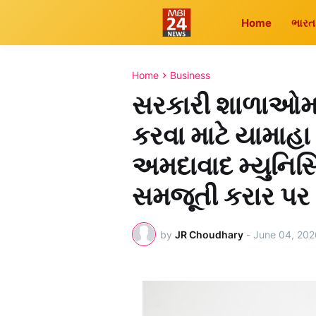
Home
ભારત
Home
Business
સરકારી શાળાઓમાં 
કરવા માટે યામાહા
અમદાવાદ મ્યુનિસિ
સમજૂતી કરાર પર હસ
by
JR Choudhary
-
June 04, 202