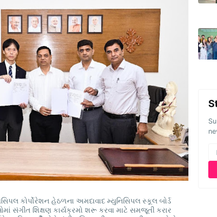
S
Su
ne
સિપલ કોર્પોરેશન હેઠળના અમદાવાદ મ્યુનિસિપલ સ્કૂલ બોર્ડ
ં સંગીત શિક્ષણ કાર્યક્રમો શરૂ કરવા માટે સમજૂતી કરાર