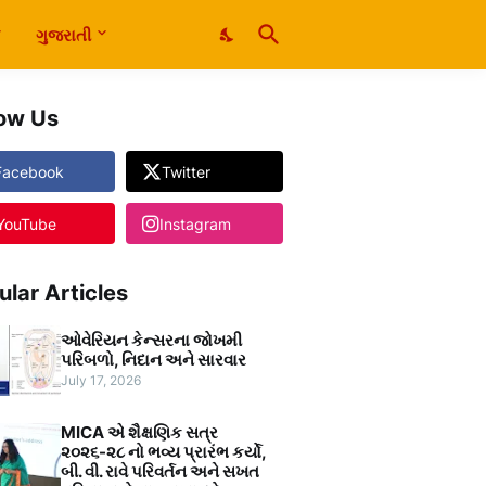
ગુજરાતી
low Us
Facebook
Twitter
YouTube
Instagram
ular Articles
ઓવેરિયન કેન્સરના જોખમી
પરિબળો, નિદાન અને સારવાર
July 17, 2026
MICA એ શૈક્ષણિક સત્ર
૨૦૨૬-૨૮ નો ભવ્ય પ્રારંભ કર્યો,
બી. વી. રાવે પરિવર્તન અને સખત