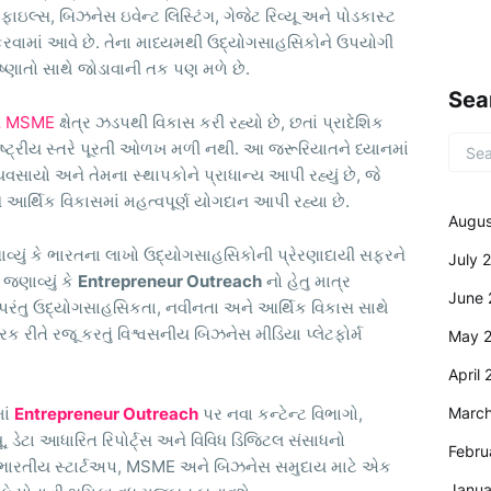
ાઇલ્સ, બિઝનેસ ઇવેન્ટ લિસ્ટિંગ, ગેજેટ રિવ્યૂ અને પોડકાસ્ટ
કરવામાં આવે છે. તેના માધ્યમથી ઉદ્યોગસાહસિકોને ઉપયોગી
ષ્ણાતો સાથે જોડાવાની તક પણ મળે છે.
Sea
ને MSME
ક્ષેત્ર ઝડપથી વિકાસ કરી રહ્યો છે, છતાં પ્રાદેશિક
ષ્ટ્રીય સ્તરે પૂરતી ઓળખ મળી નથી. આ જરૂરિયાતને ધ્યાનમાં
વસાયો અને તેમના સ્થાપકોને પ્રાધાન્ય આપી રહ્યું છે, જે
 આર્થિક વિકાસમાં મહત્વપૂર્ણ યોગદાન આપી રહ્યા છે.
Augus
્યું કે ભારતના લાખો ઉદ્યોગસાહસિકોની પ્રેરણાદાયી સફરને
July 
જણાવ્યું કે
Entrepreneur Outreach
નો હેતુ માત્ર
June 
રંતુ ઉદ્યોગસાહસિકતા, નવીનતા અને આર્થિક વિકાસ સાથે
ીતે રજૂ કરતું વિશ્વસનીય બિઝનેસ મીડિયા પ્લેટફોર્મ
May 
April
ાં
Entrepreneur Outreach
પર નવા કન્ટેન્ટ વિભાગો,
Marc
્યૂ, ડેટા આધારિત રિપોર્ટ્સ અને વિવિધ ડિજિટલ સંસાધનો
Febru
ર્મ ભારતીય સ્ટાર્ટઅપ, MSME અને બિઝનેસ સમુદાય માટે એક
Janua