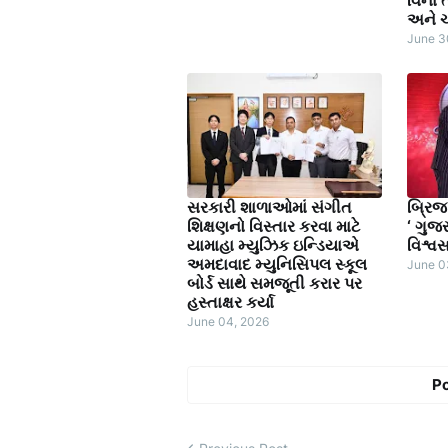
અને ચા
June 3
સરકારી શાળાઓમાં સંગીત
બ્રિજ 
શિક્ષણનો વિસ્તાર કરવા માટે
‘ ગુજ
યામાહા મ્યુઝિક ઇન્ડિયાએ
વિશ્વ
અમદાવાદ મ્યુનિસિપલ સ્કૂલ
June 0
બોર્ડ સાથે સમજૂતી કરાર પર
હસ્તાક્ષર કર્યા
June 04, 2026
P