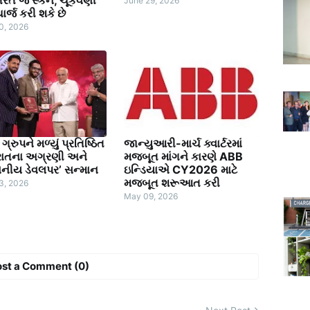
June 29, 2026
ર્જ કરી શકે છે
0, 2026
ગ્રુપને મળ્યું પ્રતિષ્ઠિત
જાન્યુઆરી-માર્ચ ક્વાર્ટરમાં
રાતના અગ્રણી અને
મજબૂત માંગને કારણે ABB
સનીય ડેવલપર’ સન્માન
ઇન્ડિયાએ CY2026 માટે
મજબૂત શરૂઆત કરી
3, 2026
May 09, 2026
ost a Comment (0)