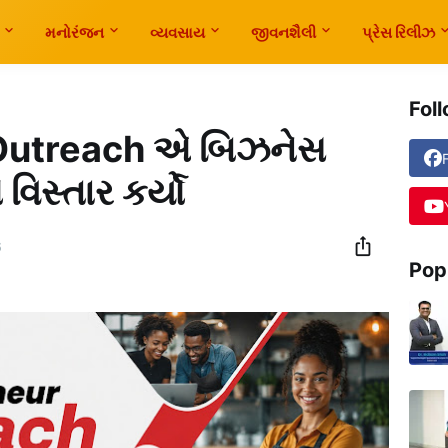
મનોરંજન
વ્યવસાય
જીવનશૈલી
પ્રેસ રિલીઝ
Fol
Outreach એ બિઝનેસ
િસ્તાર કર્યો
6
Pop