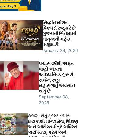
સિદ્ધાંત મોશન
પિક્ચર્સ રજૂ કરે છે
ગુજરાતી સિનેમામાં
માતૃત્વની મહેક ,
'મલુમાડી'
January 28, 2026
પચાસ વર્ષથી અમૃત
વાણી આપતા
આધ્યાત્મિક ગુરુ ડૉ.
રાજેન્દ્રજી
મહારાજનું અવસાન
થયું છે
September 08,
2025
કરુણા સેતુ ટ્રસ્ટ : ચાર
દાયકાથી માનવસેવા, શિક્ષણ
અને આરોગ્ય ક્ષેત્રે અવિરત
કાર્ય સત્ય, પ્રેમ અને