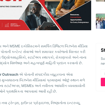
પ અને MSME ઇકોસિસ્ટમને સમર્પિત ડિજિટલ બિઝનેસ મીડિયા
S
ોતાની કન્ટેન્ટ સેવાઓ અને સમાચાર કવરેજનો વિસ્તાર કરી
પેઢીના ઉદ્યોગસાહસિકો, સ્ટાર્ટઅપ સ્થાપકો, રોકાણકારો અને નાના
Su
યોગ વિશ્લેષણ અને મહત્વપૂર્ણ માહિતી પ્રદાન કરવાનો છે.
ne
r Outreach
એ પોતાની સંપાદકીય વ્યૂહરચના એવા
ે મુખ્યધારાના બિઝનેસ મીડિયામાં પ્રમાણમાં ઓછું સ્થાન મળે
ોના સ્ટાર્ટઅપ્સ, MSMEs અને નવીનતા આધારિત વ્યવસાયોની
ને પ્રાથમિકતા આપવામાં આવી રહી છે.
 નવા ટ્રેન્ડ્સ, ફાઉન્ડર પ્રોફાઇલ્સ, નિષ્ણાતોના ઇન્ટરવ્યૂ,