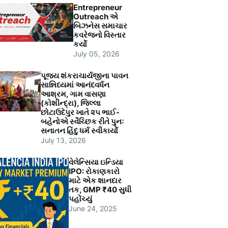
Entrepreneur
Outreach એ
બિઝનેસ સમાચાર
કવરેજનો વિસ્તાર
કર્યો
July 05, 2026
પૂજ્ય શંકરાચાર્યજીના પાવન
સાન્નિધ્યમાં આનંદવર્ધન
આશ્રમ, ગામ વાસણા
(કોશીન્દ્રા), જિલ્લા
છોટાઉદેપુર ખાતે ૨૫ ભાઈ-
બહેનોએ સ્વૈચ્છિક રીતે પુનઃ
સનાતન હિંદુ ધર્મ સ્વીકાર્યો
July 13, 2026
વેલેન્સિયા ઇન્ડિયા
IPO: રોકાણકારો
માટે એક શાનદાર
તક, GMP ₹40 સુધી
પહોંચ્યું
June 24, 2025