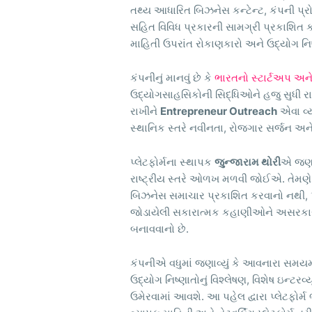
તથ્ય આધારિત બિઝનેસ કન્ટેન્ટ, કંપની પ્રોફ
સહિત વિવિધ પ્રકારની સામગ્રી પ્રકાશિત 
માહિતી ઉપરાંત રોકાણકારો અને ઉદ્યોગ નિ
કંપનીનું માનવું છે કે
ભારતનો સ્ટાર્ટઅપ અ
ઉદ્યોગસાહસિકોની સિદ્ધિઓને હજુ સુધી રા
રાખીને
Entrepreneur Outreach
એવા વ્ય
સ્થાનિક સ્તરે નવીનતા, રોજગાર સર્જન અને
પ્લેટફોર્મના સ્થાપક
જુન્જારામ થોરી
એ જણાવ
રાષ્ટ્રીય સ્તરે ઓળખ મળવી જોઈએ. તેમણે 
બિઝનેસ સમાચાર પ્રકાશિત કરવાનો નથી, પ
જોડાયેલી સકારાત્મક કહાણીઓને અસરકારક ર
બનાવવાનો છે.
કંપનીએ વધુમાં જણાવ્યું કે આવનારા સમયમ
ઉદ્યોગ નિષ્ણાતોનું વિશ્લેષણ, વિશેષ ઇન્ટરવ
ઉમેરવામાં આવશે. આ પહેલ દ્વારા પ્લેટફો