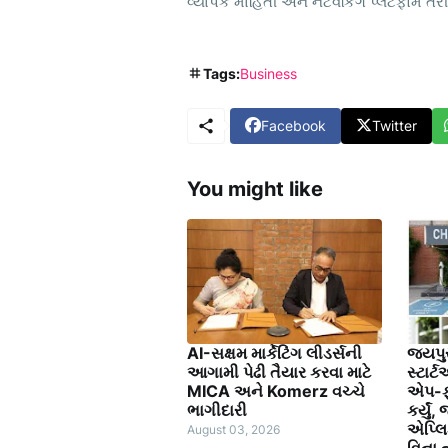
વ્યાપક માહિતી અને નેટવર્કિંગ પ્લેટફોર્મ 
Tags:
Business
Facebook
Twitter
You might like
AI-સક્ષમ માર્કેટિંગ લીડર્સની
જયપુર
આગામી પેઢી તૈયાર કરવા માટે
સ્ટાર
MICA અને Komerz વચ્ચે
એપ-ફ્
ભાગીદારી
કર્યું
એપ્લિ
August 03, 2026
વિના 