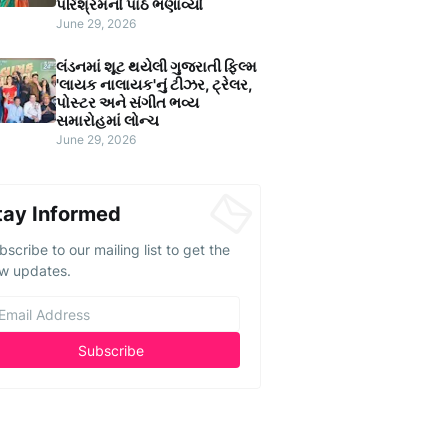
પરિશ્રમનો પાઠ ભણાવ્યો
June 29, 2026
લંડનમાં શૂટ થયેલી ગુજરાતી ફિલ્મ
'લાયક નાલાયક'નું ટીઝર, ટ્રેલર,
પોસ્ટર અને સંગીત ભવ્ય
સમારોહમાં લોન્ચ
June 29, 2026
tay Informed
bscribe to our mailing list to get the
w updates.