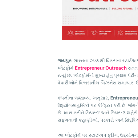
જયપુર:
ભારતના ઝડપથી વિકસતા સ્ટાર્ટઅ
પ્લેટફોર્મ
Entrepreneur Outreach
સતત પ
રહ્યું છે. પ્લેટફોર્મનો મુખ્ય હેતુ પ્રથમ 
વેપારીઓને વિશ્વસનીય બિઝનેસ સમાચાર, ઉદ્
કંપનીના જણાવ્યા અનુસાર,
Entrepreneu
ઉદ્યોગસાહસિકો પર કેન્દ્રિત કરી છે, જેમન
છે. ખાસ કરીને ટિયર-2 અને ટિયર-3 શહેર
સફળતાની કહાણીઓ, પડકારો અને સિદ્ધિઓ
આ પ્લેટફોર્મ પર સ્ટાર્ટઅપ ફંડિંગ, ઉદ્યોગના