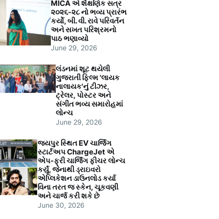
MICA એ શૈક્ષણિક સત્ર
૨૦૨૬-૨૮ નો ભવ્ય પ્રારંભ
કર્યો, બી. વી. રાવે પરિવર્તન
અને સખત પરિશ્રમનો
પાઠ ભણાવ્યો
June 29, 2026
લંડનમાં શૂટ થયેલી
ગુજરાતી ફિલ્મ 'લાયક
નાલાયક'નું ટીઝર,
ટ્રેલર, પોસ્ટર અને
સંગીત ભવ્ય સમારોહમાં
લોન્ચ
June 29, 2026
જયપુર સ્થિત EV ચાર્જિંગ
સ્ટાર્ટઅપ ChargeJet એ
એપ-ફ્રી ચાર્જિંગ ફીચર લોન્ચ
કર્યું, જેનાથી ડ્રાઇવરો
એપ્લિકેશન ડાઉનલોડ કર્યા
વિના તરત જ સ્કેન, ચૂકવણી
અને ચાર્જ કરી શકે છે
June 30, 2026