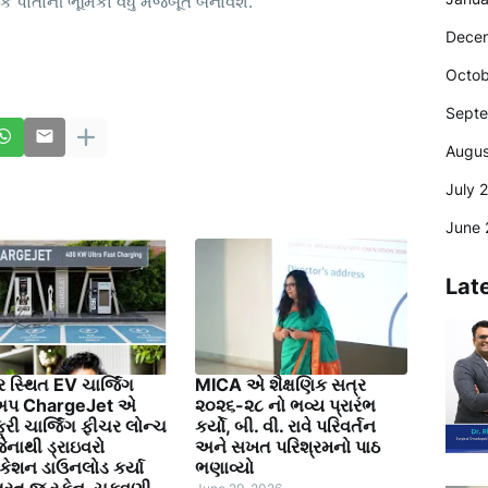
તરીકે પોતાની ભૂમિકા વધુ મજબૂત બનાવશે.
Dece
Octob
Sept
Augus
July 
June 
Lat
 સ્થિત EV ચાર્જિંગ
MICA એ શૈક્ષણિક સત્ર
્ટઅપ ChargeJet એ
૨૦૨૬-૨૮ નો ભવ્ય પ્રારંભ
રી ચાર્જિંગ ફીચર લોન્ચ
કર્યો, બી. વી. રાવે પરિવર્તન
, જેનાથી ડ્રાઇવરો
અને સખત પરિશ્રમનો પાઠ
કેશન ડાઉનલોડ કર્યા
ભણાવ્યો
તરત જ સ્કેન, ચૂકવણી