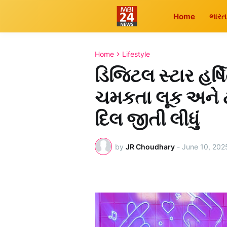
Home
ભારત
Home
Lifestyle
ડિજિટલ સ્ટાર હર્ષ
ચમકતા લૂક અને ટ્
દિલ જીતી લીધું
by
JR Choudhary
-
June 10, 202