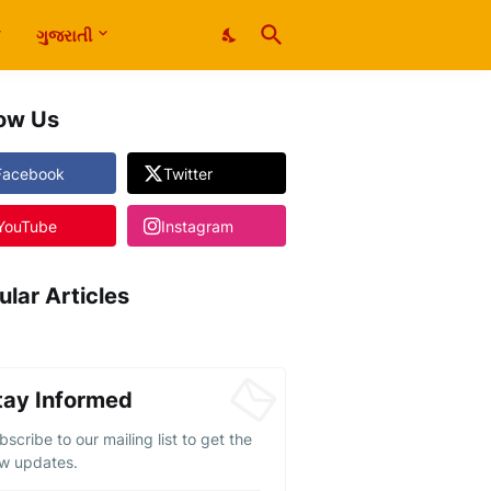
ગુજરાતી
low Us
Facebook
Twitter
YouTube
Instagram
ular Articles
tay Informed
bscribe to our mailing list to get the
w updates.