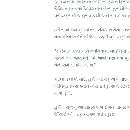
આ ઇવેન્ટમાં ભારતના જાણીતા ફેશન ક્રિએટર્
વિવિધ બ્રાન્ડ એક્ટિવેશનમાં ઉત્સાહભર્યો ભ
પ્રોડક્ટ્સનો અનુભવ કર્યો અને સાઇટ પર 
હર્ષિતાએ સમગ્ર ઇવેન્ટ દરમિયાન તેના ઇન્સ
તેના ફોલોઅર્સને ટ્રેન્ડિંગ બ્યુટી પ્રોડક્ટ
"સર્જનાત્મકતા અને નવીનતાના માહોલમાં રહ
વાતચીતમાં જણાવ્યું. "મેં આજે ઘણા નવા પ
તેની સમીક્ષા શેર કરીશ."
કેટલાય લોકો માટે, હર્ષિતાનો વધુ એક યાદગા
બોલિવૂડ ડાન્સ ક્વીન નોરા ફતેહી સાથે સ્ટ
થયો હતો.
હર્ષિતા રાજનું આ યાત્રાકાળ ફેશન, ડાન્સ
ઊંચાઈઓ તરફ આગળ વધી રહી છે.