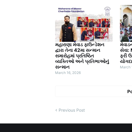
મહારાણા મેવાડ ફાઉન્ડેશન
મેવાડ
દ્વારા તેના 42મા સન્માન
સેવા:
સમારોહમાં પ્રતિષ્ઠિત
ફરી ઉ
વ્યક્તિઓ અને પ્રતિભાઓનું
યોગદ
સન્માન
March 
March 16, 2026
P
Previous Post