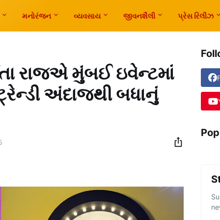
મનોરંજન
વ્યવસાય
જીવનશૈલી
પ્રેસ રિલીઝ
Fol
િતા રાજએ મુંબઈ ઇવેન્ટમાં
રેન્ડી અંદાજથી બધાનું
Pop
5
S
Su
ne