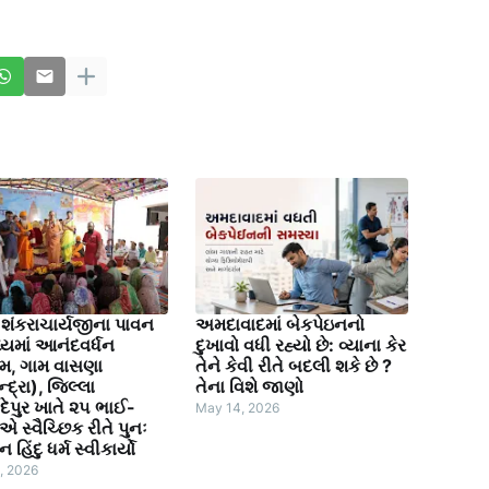
 શંકરાચાર્યજીના પાવન
અમદાવાદમાં બેકપેઇનનો
ધ્યમાં આનંદવર્ધન
દુખાવો વધી રહ્યો છે: વ્યાના કેર
મ, ગામ વાસણા
તેને કેવી રીતે બદલી શકે છે ?
્દ્રા), જિલ્લા
તેના વિશે જાણો
દેપુર ખાતે ૨૫ ભાઈ-
May 14, 2026
 સ્વૈચ્છિક રીતે પુનઃ
હિંદુ ધર્મ સ્વીકાર્યો
, 2026