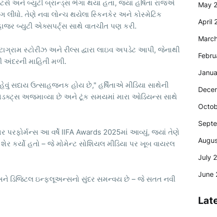
સ અને બ્યુટી બ્રાન્ડ્સ ભેગા થયા હતા, જ્યાં હર્ષિતા રાજએ
May 
ાગ લીધો. તેણે નવા લોન્ચ થયેલા સ્કિનકેર અને કોસ્મેટિક
April
હાજર બ્યુટી એક્સપર્ટ્સ સાથે વાતચીત પણ કરી.
Marc
્ટાગ્રામ સ્ટોરીઝ અને રીલ્સ દ્વારા લાઇવ અપડેટ આપી, જેનાથી
Febru
્સની અંદરની માહિતી મળી.
Janua
ેવું સદાય ઉત્સાહજનક હોય છે," હર્ષિતાએ મીડિયા સાથેની
Dece
્રોડક્ટ્સ અજમાવ્યા છે અને ટૂંક સમયમાં મારા ઓડિયન્સ સાથે
Octob
Sept
ર પરફોર્મન્સ આ વર્ષે IIFA Awards 2025માં આવ્યું, જ્યાં તેણે
Augus
ેજ શેર કર્યો હતો – જે મોમેન્ટ સોશિયલ મીડિયા પર ખૂબ વાયરલ
July 
June 
 અને ડિજિટલ ઇન્ફ્લૂઅન્સનો સુંદર સમન્વય છે – જે સતત નવી
Lat