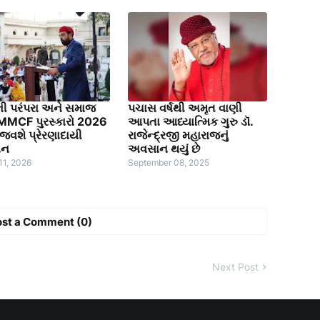
ની પરંપરા અને સમાજ
પચાસ વર્ષથી અમૃત વાણી
 MMCF પુરસ્કારો 2026
આપતા આધ્યાત્મિક ગુરુ ડૉ.
જવશે પ્રેરણાદાયી
રાજેન્દ્રજી મહારાજનું
ાન
અવસાન થયું છે
11, 2026
September 08, 2025
ost a Comment (0)
Next Post