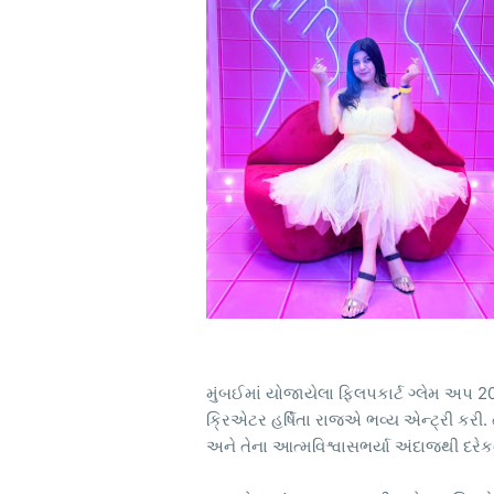
મુંબઈમાં યોજાયેલા ફ્લિપકાર્ટ ગ્લેમ અપ 20
ક્રિએટર હર્ષિતા રાજએ ભવ્ય એન્ટ્રી કરી.
અને તેના આત્મવિશ્વાસભર્યા અંદાજથી દરેકનું