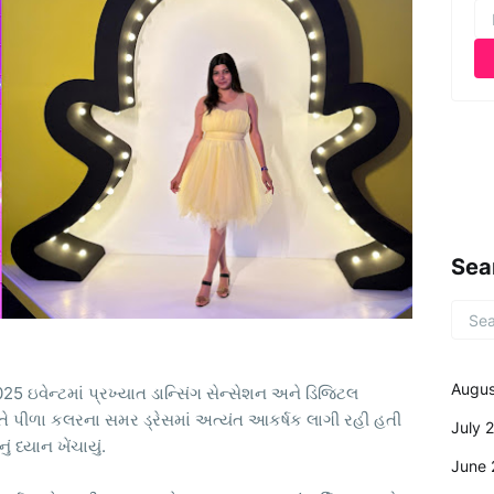
Sea
Augus
25 ઇવેન્ટમાં પ્રખ્યાત ડાન્સિંગ સેન્સેશન અને ડિજિટલ
 તે પીળા કલરના સમર ડ્રેસમાં અત્યંત આકર્ષક લાગી રહી હતી
July 
 ધ્યાન ખેંચાયું.
June 