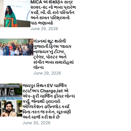
MICA એ શૈક્ષણિક સત્ર
૨૦૨૬-૨૮ નો ભવ્ય પ્રારંભ
કર્યો, બી. વી. રાવે પરિવર્તન
અને સખત પરિશ્રમનો
પાઠ ભણાવ્યો
June 29, 2026
લંડનમાં શૂટ થયેલી
ગુજરાતી ફિલ્મ 'લાયક
નાલાયક'નું ટીઝર,
ટ્રેલર, પોસ્ટર અને
સંગીત ભવ્ય સમારોહમાં
લોન્ચ
June 29, 2026
જયપુર સ્થિત EV ચાર્જિંગ
સ્ટાર્ટઅપ ChargeJet એ
એપ-ફ્રી ચાર્જિંગ ફીચર લોન્ચ
કર્યું, જેનાથી ડ્રાઇવરો
એપ્લિકેશન ડાઉનલોડ કર્યા
વિના તરત જ સ્કેન, ચૂકવણી
અને ચાર્જ કરી શકે છે
June 30, 2026