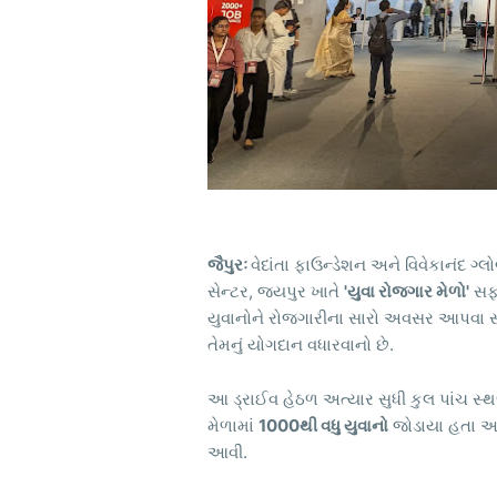
જૈપુરઃ
વેદાંતા ફાઉન્ડેશન અને વિવેકાનંદ ગ્લ
સેન્ટર, જયપુર ખાતે
'યુવા રોજગાર મેળો'
સફળ
યુવાનોને રોજગારીના સારો અવસર આપવા સાથ
તેમનું યોગદાન વધારવાનો છે.
આ ડ્રાઈવ હેઠળ અત્યાર સુધી કુલ પાંચ 
મેળામાં
1000થી વધુ યુવાનો
જોડાયા હતા અ
આવી.