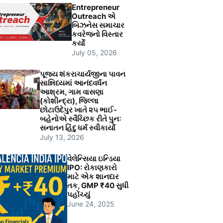
Entrepreneur
Outreach એ
બિઝનેસ સમાચાર
કવરેજનો વિસ્તાર
કર્યો
July 05, 2026
પૂજ્ય શંકરાચાર્યજીના પાવન
સાન્નિધ્યમાં આનંદવર્ધન
આશ્રમ, ગામ વાસણા
(કોશીન્દ્રા), જિલ્લા
છોટાઉદેપુર ખાતે ૨૫ ભાઈ-
બહેનોએ સ્વૈચ્છિક રીતે પુનઃ
સનાતન હિંદુ ધર્મ સ્વીકાર્યો
July 13, 2026
વેલેન્સિયા ઇન્ડિયા
IPO: રોકાણકારો
માટે એક શાનદાર
તક, GMP ₹40 સુધી
પહોંચ્યું
June 24, 2025