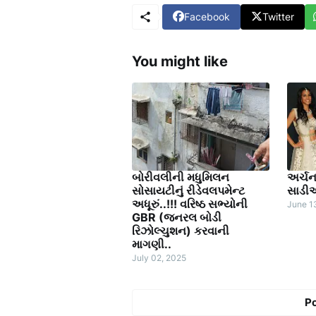
Facebook
Twitter
You might like
બોરીવલીની મધુમિલન
અર્ચન
સોસાયટીનું રીડેવલપમેન્ટ
સાડીઓ
અધૂરું..!!! વરિષ્ઠ સભ્યોની
June 1
GBR (જનરલ બોડી
રિઝોલ્ચુશન) કરવાની
માગણી..
July 02, 2025
P