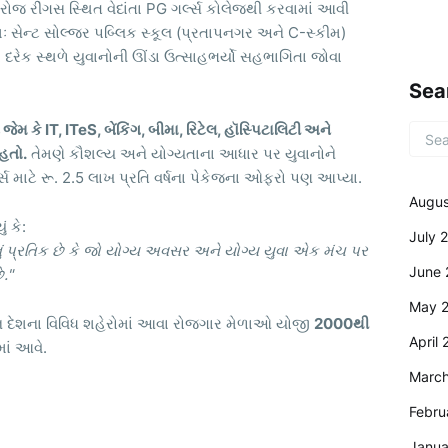
જ રીંગસ સ્થિત વેદાંતા PG ગર્લ્સ કોલેજથી કરવામાં આવી
 સેન્ટ સોલ્જર પબ્લિક સ્કૂલ (પ્રતાપનગર અને C-સ્કીમ)
. દરેક સ્થળે યુવાનોની ઊંડા ઉત્સાહભર્યો સહભાગિતા જોવા
Sea
ેમ કે IT, ITeS, બેંકિંગ, બીમા, રિટેલ, હૉસ્પિટાલિટી અને
 હતો.
તેમણે કૌશલ્ય અને યોગ્યતાના આધાર પર યુવાનોને
માટે રૂ. 2.5 લાખ પ્રતિ વર્ષના પેકેજના ઓફરો પણ આપ્યા.
Augus
 કે:
July 
ં પ્રતિક છે કે જો યોગ્ય અવસર અને યોગ્ય યુવા એક મંચ પર
June 
."
May 
િયાન દેશના વિવિધ શહેરોમાં આવા રોજગાર મેળાઓ યોજી
2000થી
April
માં આવે.
Marc
Febru
Janua