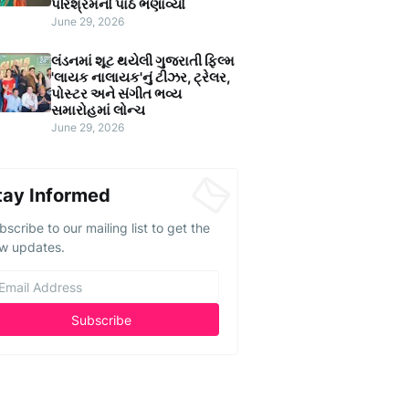
પરિશ્રમનો પાઠ ભણાવ્યો
June 29, 2026
લંડનમાં શૂટ થયેલી ગુજરાતી ફિલ્મ
'લાયક નાલાયક'નું ટીઝર, ટ્રેલર,
પોસ્ટર અને સંગીત ભવ્ય
સમારોહમાં લોન્ચ
June 29, 2026
tay Informed
bscribe to our mailing list to get the
w updates.