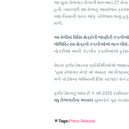
આ યુવા રોજગાર મેળાની શરૂઆત 27 મેના રો
હતી. ત્યારપછી આ મેળાનું આયોજન ક્રમશઃ
તથા બિયાની ગ્રુપ ઓફ કોલેજમાં થયું હતું
મળી.
આ મેલીમાં વિવિધ ક્ષેત્રોની જાણીતી કંપનીઓ જ
લોજિસ્ટિક્સ ક્ષેત્રની કંપનીઓએ ભાગ લીધો
નોકરીઓ આપી. કેટલીક કંપનીઓએ ફ્રેશર્સ 
વેદાંતા ફાઉન્ડેશનના પ્રતિનિધિઓએ જણાવ્યું
"યુવા રોજગાર મેળો એ અમારા આ વિશ્વાસનુ
મળે તો દેશના ભવિષ્યની દિશા બદલાઈ શકે છે
ફાઉન્ડેશનનું લક્ષ્ય છે કે વર્ષ 2025 દરમ
વધુ રોજગારીના અવસર
યુવાનોને પૂરા પાડવા
Tags:
Press Release