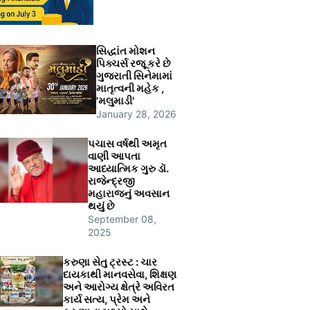
સિદ્ધાંત મોશન
પિક્ચર્સ રજૂ કરે છે
ગુજરાતી સિનેમામાં
માતૃત્વની મહેક ,
'મલુમાડી'
January 28, 2026
પચાસ વર્ષથી અમૃત
વાણી આપતા
આધ્યાત્મિક ગુરુ ડૉ.
રાજેન્દ્રજી
મહારાજનું અવસાન
થયું છે
September 08,
2025
કરુણા સેતુ ટ્રસ્ટ : ચાર
દાયકાથી માનવસેવા, શિક્ષણ
અને આરોગ્ય ક્ષેત્રે અવિરત
કાર્ય સત્ય, પ્રેમ અને