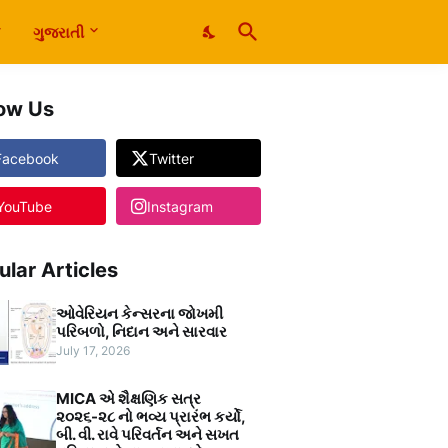
ગુજરાતી
low Us
Facebook
Twitter
YouTube
Instagram
ular Articles
ઓવેરિયન કેન્સરના જોખમી
પરિબળો, નિદાન અને સારવાર
July 17, 2026
MICA એ શૈક્ષણિક સત્ર
૨૦૨૬-૨૮ નો ભવ્ય પ્રારંભ કર્યો,
બી. વી. રાવે પરિવર્તન અને સખત