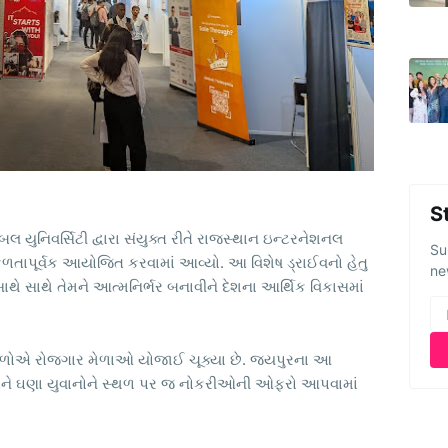
S
ોબલ યુનિવર્સિટી દ્વારા સંયુક્ત રીતે રાજસ્થાન ઇન્ટરનેશનલ
Su
તાપૂર્વક આયોજિત કરવામાં આવ્યો. આ વિશેષ ડ્રાઈવનો હેતુ
ne
ે સાથે તેમને આત્મનિર્ભર બનાવીને દેશના આર્થિક વિકાસમાં
સ્થળોએ રોજગાર મેળાઓ યોજાઈ ચૂક્યા છે. જયપુરના આ
ને ઘણા યુવાનોને સ્થળ પર જ નોકરીઓની ઓફરો આપવામાં