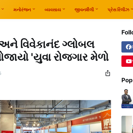
મનોરંજન
વ્યવસાય
જીવનશૈલી
પ્રેસ રિલીઝ
Fol
 અને વિવેકાનંદ ગ્લોબલ
ા યોજાયો 'યુવા રોજગાર મેળો
5
Pop