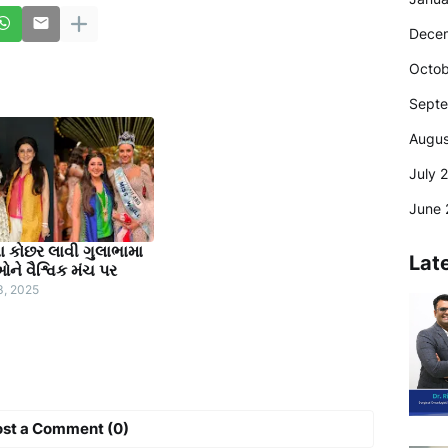
Dece
Octob
Sept
Augus
July 
June 
ા કોછર લાવી ગુલાભામા
Lat
ને વૈશ્વિક મંચ પર
3, 2025
ost a Comment (0)