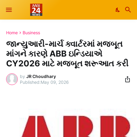
Home
Business
જાન્યુઆરી-માર્ચ ક્વાર્ટરમાં મજબૂત
માંગને કારણે ABB ઇન્ડિયાએ
CY2026 માટે મજબૂત શરૂઆત કરી
by
JR Choudhary
May 09, 2026