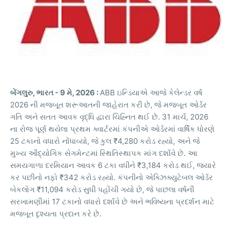
,
- 9
, 2026 :
ABB
બેંગલુરુ
ભારત
મે
ઇન્ડિયાએ
આજે
કેલેન્ડર
વર્ષ
2026
,
ની
મજબૂત
શરૂઆતની
જાહેરાત
કરી
છે
જે
મજબૂત
ઓર્ડર
. 31
, 2026
ગતિ
અને
સતત
આવક
વૃદ્ધિ
દ્વારા
ચિહ્નિત
થઈ
છે
માર્ચ
ના
રોજ
પૂર્ણ
થયેલા
પ્રથમ
ક્વાર્ટરમાં
કંપનીએ
ઓર્ડરમાં
વાર્ષિક
ધોરણે
25
,
₹4,280
,
ટકાનો
વધારો
નોંધાવ્યો
જે
કુલ
કરોડ
રહ્યો
અને
જે
.
મુખ્ય
ઔદ્યોગિક
સેગમેન્ટમાં
સ્થિતિસ્થાપક
માંગ
દર્શાવે
છે
આ
6
₹3,184
,
સમયગાળા
દરમિયાન
આવક
ટકા
વધીને
કરોડ
થઈ
જ્યારે
₹342
.
કર
પછીનો
નફો
કરોડ
રહ્યો
કંપનીનો
એક્ઝિક્યુટેબલ
ઓર્ડર
₹11,094
,
બેકલોગ
કરોડ
સુધી
પહોંચી
ગયો
છે
જે
પાછલા
વર્ષની
17
સરખામણીમાં
ટકાનો
વધારો
દર્શાવે
છે
અને
ભવિષ્યના
પ્રદર્શન
માટે
.
મજબૂત
દૃશ્યતા
પ્રદાન
કરે
છે