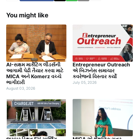
You might like
AI-સક્ષમ માર્કેટિંગ લીડર્સની
Entrepreneur Outreach
આગામી પેઢી તૈયાર કરવા માટે
એ બિઝનેસ સમાચાર
MICA અને Komerz વચ્ચે
કવરેજનો વિસ્તાર કર્યો
ભાગીદારી
July 05, 2026
August 03, 2026