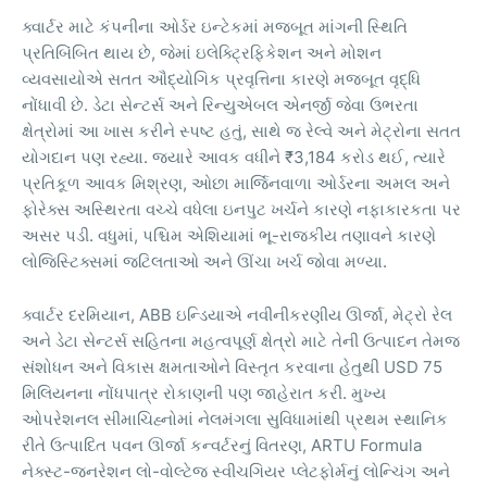
ક્વાર્ટર
માટે
કંપનીના
ઓર્ડર
ઇન્ટેકમાં
મજબૂત
માંગની
સ્થિતિ
,
પ્રતિબિંબિત
થાય
છે
જેમાં
ઇલેક્ટ્રિફિકેશન
અને
મોશન
વ્યવસાયોએ
સતત
ઔદ્યોગિક
પ્રવૃત્તિના
કારણે
મજબૂત
વૃદ્ધિ
.
નોંધાવી
છે
ડેટા
સેન્ટર્સ
અને
રિન્યુએબલ
એનર્જી
જેવા
ઉભરતા
,
ક્ષેત્રોમાં
આ
ખાસ
કરીને
સ્પષ્ટ
હતું
સાથે
જ
રેલ્વે
અને
મેટ્રોના
સતત
.
₹3,184
,
યોગદાન
પણ
રહ્યા
જ્યારે
આવક
વધીને
કરોડ
થઈ
ત્યારે
,
પ્રતિકૂળ
આવક
મિશ્રણ
ઓછા
માર્જિનવાળા
ઓર્ડરના
અમલ
અને
ફોરેક્સ
અસ્થિરતા
વચ્ચે
વધેલા
ઇનપુટ
ખર્ચને
કારણે
નફાકારકતા
પર
.
,
-
અસર
પડી
વધુમાં
પશ્ચિમ
એશિયામાં
ભૂ
રાજકીય
તણાવને
કારણે
.
લોજિસ્ટિક્સમાં
જટિલતાઓ
અને
ઊંચા
ખર્ચ
જોવા
મળ્યા
, ABB
,
ક્વાર્ટર
દરમિયાન
ઇન્ડિયાએ
નવીનીકરણીય
ઊર્જા
મેટ્રો
રેલ
અને
ડેટા
સેન્ટર્સ
સહિતના
મહત્વપૂર્ણ
ક્ષેત્રો
માટે
તેની
ઉત્પાદન
તેમજ
USD 75
સંશોધન
અને
વિકાસ
ક્ષમતાઓને
વિસ્તૃત
કરવાના
હેતુથી
.
મિલિયનના
નોંધપાત્ર
રોકાણની
પણ
જાહેરાત
કરી
મુખ્ય
ઓપરેશનલ
સીમાચિહ્નોમાં
નેલમંગલા
સુવિધામાંથી
પ્રથમ
સ્થાનિક
, ARTU Formula
રીતે
ઉત્પાદિત
પવન
ઊર્જા
કન્વર્ટરનું
વિતરણ
-
-
નેક્સ્ટ
જનરેશન
લો
વોલ્ટેજ
સ્વીચગિયર
પ્લેટફોર્મનું
લોન્ચિંગ
અને