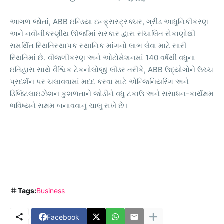
, ABB
,
આગળ
જોતાં
ઇન્ડિયા
ઇન્ફ્રાસ્ટ્રક્ચર
ગ્રીડ
આધુનિકીકરણ
અને
નવીનીકરણીય
ઊર્જામાં
સરકાર
દ્વારા
સંચાલિત
રોકાણોથી
સમર્થિત
સ્થિતિસ્થાપક
સ્થાનિક
માંગનો
લાભ
લેવા
માટે
સારી
.
140
સ્થિતિમાં
છે
વીજળીકરણ
અને
ઓટોમેશનમાં
વર્ષથી
વધુના
, ABB
ઇતિહાસ
સાથે
વૈશ્વિક
ટેકનોલોજી
લીડર
તરીકે
ઉદ્યોગોને
ઉચ્ચ
પ્રદર્શન
પર
ચલાવવામાં
મદદ
કરવા
માટે
એન્જિનિયરિંગ
અને
-
ડિજિટલાઇઝેશન
કુશળતાને
જોડીને
વધુ
ટકાઉ
અને
સંસાધન
કાર્યક્ષમ
ભવિષ્યને
સક્ષમ
બનાવવાનું
ચાલુ
રાખે
છે।
Tags:
Business
Facebook