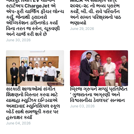
જયપુર સ્થિત EV ચાર્જિંગ
MICA એ શૈક્ષણિક સત્ર
સ્ટાર્ટઅપ ChargeJet એ
૨૦૨૬-૨૮ નો ભવ્ય પ્રારંભ
એપ-ફ્રી ચાર્જિંગ ફીચર લોન્ચ
કર્યો, બી. વી. રાવે પરિવર્તન
કર્યું, જેનાથી ડ્રાઇવરો
અને સખત પરિશ્રમનો પાઠ
એપ્લિકેશન ડાઉનલોડ કર્યા
ભણાવ્યો
વિના તરત જ સ્કેન, ચૂકવણી
June 29, 2026
અને ચાર્જ કરી શકે છે
June 30, 2026
સરકારી શાળાઓમાં સંગીત
બ્રિજ ગ્રુપને મળ્યું પ્રતિષ્ઠિત
શિક્ષણનો વિસ્તાર કરવા માટે
‘ ગુજરાતના અગ્રણી અને
યામાહા મ્યુઝિક ઇન્ડિયાએ
વિશ્વસનીય ડેવલપર’ સન્માન
અમદાવાદ મ્યુનિસિપલ સ્કૂલ
June 03, 2026
બોર્ડ સાથે સમજૂતી કરાર પર
હસ્તાક્ષર કર્યા
June 04, 2026