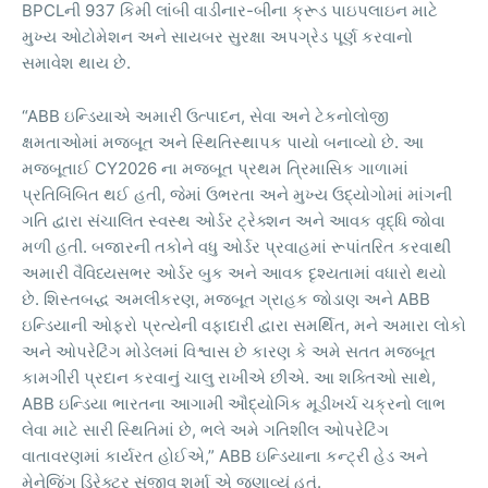
BPCL
937
-
ની
કિમી
લાંબી
વાડીનાર
બીના
ક્રૂડ
પાઇપલાઇન
માટે
મુખ્ય
ઓટોમેશન
અને
સાયબર
સુરક્ષા
અપગ્રેડ
પૂર્ણ
કરવાનો
.
સમાવેશ
થાય
છે
“ABB
,
ઇન્ડિયાએ
અમારી
ઉત્પાદન
સેવા
અને
ટેકનોલોજી
.
ક્ષમતાઓમાં
મજબૂત
અને
સ્થિતિસ્થાપક
પાયો
બનાવ્યો
છે
આ
CY2026
મજબૂતાઈ
ના
મજબૂત
પ્રથમ
ત્રિમાસિક
ગાળામાં
,
પ્રતિબિંબિત
થઈ
હતી
જેમાં
ઉભરતા
અને
મુખ્ય
ઉદ્યોગોમાં
માંગની
ગતિ
દ્વારા
સંચાલિત
સ્વસ્થ
ઓર્ડર
ટ્રેક્શન
અને
આવક
વૃદ્ધિ
જોવા
.
મળી
હતી
બજારની
તકોને
વધુ
ઓર્ડર
પ્રવાહમાં
રૂપાંતરિત
કરવાથી
અમારી
વૈવિધ્યસભર
ઓર્ડર
બુક
અને
આવક
દૃશ્યતામાં
વધારો
થયો
.
,
ABB
છે
શિસ્તબદ્ધ
અમલીકરણ
મજબૂત
ગ્રાહક
જોડાણ
અને
,
ઇન્ડિયાની
ઓફરો
પ્રત્યેની
વફાદારી
દ્વારા
સમર્થિત
મને
અમારા
લોકો
અને
ઓપરેટિંગ
મોડેલમાં
વિશ્વાસ
છે
કારણ
કે
અમે
સતત
મજબૂત
.
,
કામગીરી
પ્રદાન
કરવાનું
ચાલુ
રાખીએ
છીએ
આ
શક્તિઓ
સાથે
ABB
ઇન્ડિયા
ભારતના
આગામી
ઔદ્યોગિક
મૂડીખર્ચ
ચક્રનો
લાભ
,
લેવા
માટે
સારી
સ્થિતિમાં
છે
ભલે
અમે
ગતિશીલ
ઓપરેટિંગ
,” ABB
વાતાવરણમાં
કાર્યરત
હોઈએ
ઇન્ડિયાના
કન્ટ્રી
હેડ
અને
.
મેનેજિંગ
ડિરેક્ટર
સંજીવ
શર્મા
એ
જણાવ્યું
હતું