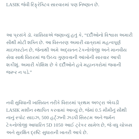
LASIK જેવી રિફ્રેક્ટિવ સારવારમાં પણ નિષ્ણાત છે.
આ પ્રસંગે ડૉ. ચાસિયાએ જણાવ્યું હતું કે, “દર્દીઓનો વિશ્વાસ અમારી
સૌથી મોટી શક્તિ છે. આ વિસ્તરણ અમારી યાત્રામાં મહત્વપૂર્ણ
માઇલસ્ટોન છે, જેનાથી અમે અદ્યતન ટેકનોલોજી અને માનવીય
સેવા સાથે વિરારમાં જ ઉચ્ચ ગુણવત્તાની આંખોની સારવાર આપી
શકીશું. અમારી કોશિશ છે કે દર્દીઓને હવે મહાનગરોમાં જવાની
જરૂર ન પડે.”
નવી સુવિધાની ખાસિયત તરીકે વિરારમાં પ્રથમ અલ્ટ્રા એચડી
LASIK મશીન સ્થાપિત કરવામાં આવ્યું છે, જેમાં 0.5 મીમીનું સૌથી
નાનું સ્પોટ સાઇઝ, 500 હર્ટ્ઝની ઝડપી સિસ્ટમ અને જર્મન
ટેકનોલોજી આધારિત 5D 1050 આઈ ટ્રેકર સામેલ છે, જે વધુ ચોક્કસ
અને સુરક્ષિત દ્રષ્ટિ સુધારાની ખાતરી આપે છે.