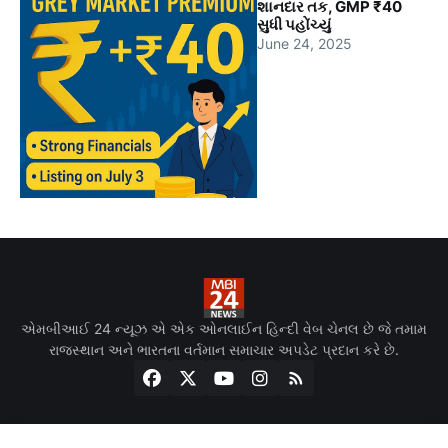
શાનદાર તક, GMP ₹40
સુધી પહોંચ્યું
June 24, 2025
એમબીઆઈ 24 ન્યૂઝ એ એક ઓનલાઈન હિન્દી વેબ ચેનલ છે જે તમામ
રાજસ્થાન અને ભારતના વર્તમાન સમાચાર અપડેટ પ્રદાન કરે છે.