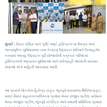
મુંબઈ :
વિરાર પશ્ચિમ ખાતે ‘દૃષ્ટિ આઈ હોસ્પિટલ’ના વિસ્તૃત અને
અત્યાધુનિક સુવિધાસભર નવા કેન્દ્રનું ઉદ્ઘાટન શનિવારે ઉત્સાહભેર
કરવામાં આવ્યું. ઉદ્ઘાટન પૂર્વે યોજાયેલી પત્રકાર પરિષદમાં
હોસ્પિટલની અદ્યતન સુવિધાઓ અને સર્વગ્રાહી આંખોની સારવાર
સેવાઓ અંગે માહિતી આપવામાં આવી.
આ પ્રસંગે લોકનેતા હિતેન્દ્ર ઠાકુર, ભૂતપૂર્વ ધારાસભ્ય ક્ષિતિજ ઠાકુર,
વસઈ-વિરાર મહાનગરપાલિકાના પ્રથમ મેયર રાજીવ પાટીલ, વર્તમાન
મેયર અજીવ પાટીલ, ભૂતપૂર્વ કોર્પોરેટર અને સ્થાયી સમિતિના પ્રથમ