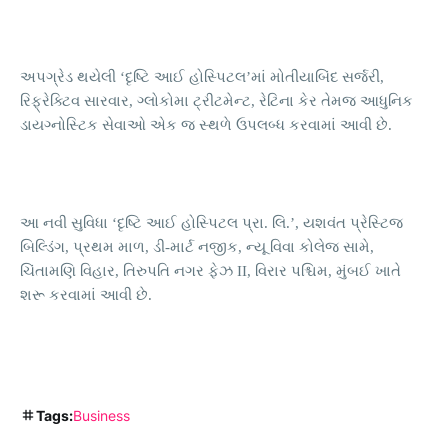
અપગ્રેડ થયેલી ‘દૃષ્ટિ આઈ હોસ્પિટલ’માં મોતીયાબિંદ સર્જરી,
રિફ્રેક્ટિવ સારવાર, ગ્લોકોમા ટ્રીટમેન્ટ, રેટિના કેર તેમજ આધુનિક
ડાયગ્નોસ્ટિક સેવાઓ એક જ સ્થળે ઉપલબ્ધ કરવામાં આવી છે.
આ નવી સુવિધા ‘દૃષ્ટિ આઈ હોસ્પિટલ પ્રા. લિ.’, યશવંત પ્રેસ્ટિજ
બિલ્ડિંગ, પ્રથમ માળ, ડી-માર્ટ નજીક, ન્યૂ વિવા કોલેજ સામે,
ચિંતામણિ વિહાર, તિરુપતિ નગર ફેઝ II, વિરાર પશ્ચિમ, મુંબઈ ખાતે
શરૂ કરવામાં આવી છે.
Tags:
Business