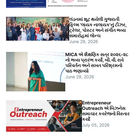
લંડનમાં શૂટ થયેલી ગુજરાતી
ફિલ્મ 'લાયક નાલાયક'નું ટીઝર,
ટ્રેલર, પોસ્ટર અને સંગીત ભવ્ય
સમારોહમાં લોન્ચ
June 29, 2026
MICA એ શૈક્ષણિક સત્ર ૨૦૨૬-૨૮
નો ભવ્ય પ્રારંભ કર્યો, બી. વી. રાવે
પરિવર્તન અને સખત પરિશ્રમનો
પાઠ ભણાવ્યો
June 29, 2026
Entrepreneur
Outreach એ બિઝનેસ
સમાચાર કવરેજનો વિસ્તાર
કર્યો
July 05, 2026