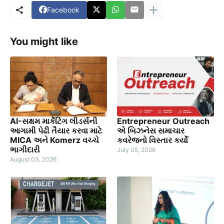
Facebook
You might like
AI-સક્ષમ માર્કેટિંગ લીડર્સની
Entrepreneur Outreach
આગામી પેઢી તૈયાર કરવા માટે
એ બિઝનેસ સમાચાર
MICA અને Komerz વચ્ચે
કવરેજનો વિસ્તાર કર્યો
ભાગીદારી
July 05, 2026
August 03, 2026