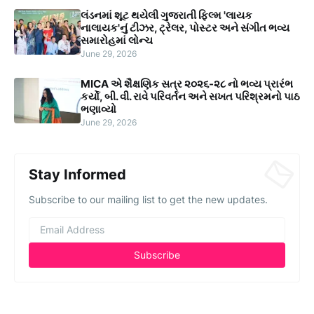
લંડનમાં શૂટ થયેલી ગુજરાતી ફિલ્મ 'લાયક
નાલાયક'નું ટીઝર, ટ્રેલર, પોસ્ટર અને સંગીત ભવ્ય
સમારોહમાં લોન્ચ
June 29, 2026
MICA એ શૈક્ષણિક સત્ર ૨૦૨૬-૨૮ નો ભવ્ય પ્રારંભ
કર્યો, બી. વી. રાવે પરિવર્તન અને સખત પરિશ્રમનો પાઠ
ભણાવ્યો
June 29, 2026
Stay Informed
Subscribe to our mailing list to get the new updates.