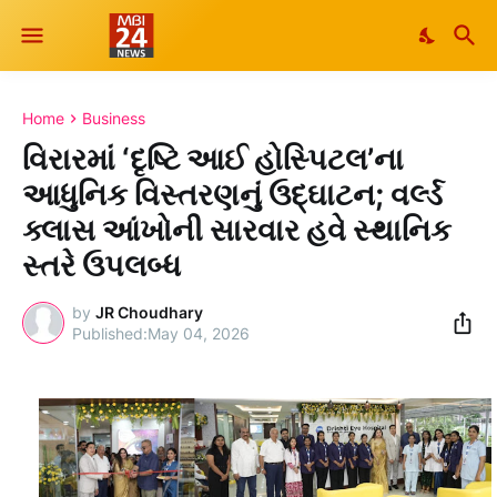
Home
Business
વિરારમાં ‘દૃષ્ટિ આઈ હોસ્પિટલ’ના
આધુનિક વિસ્તરણનું ઉદ્ઘાટન; વર્લ્ડ
ક્લાસ આંખોની સારવાર હવે સ્થાનિક
સ્તરે ઉપલબ્ધ
by
JR Choudhary
May 04, 2026