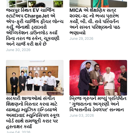
જયપુર સ્થિત EV ચાર્જિંગ
MICA એ શૈક્ષણિક સત્ર
સ્ટાર્ટઅપ ChargeJet એ
૨૦૨૬-૨૮ નો ભવ્ય પ્રારંભ
એપ-ફ્રી ચાર્જિંગ ફીચર લોન્ચ
કર્યો, બી. વી. રાવે પરિવર્તન
કર્યું, જેનાથી ડ્રાઇવરો
અને સખત પરિશ્રમનો પાઠ
એપ્લિકેશન ડાઉનલોડ કર્યા
ભણાવ્યો
વિના તરત જ સ્કેન, ચૂકવણી
June 29, 2026
અને ચાર્જ કરી શકે છે
June 30, 2026
સરકારી શાળાઓમાં સંગીત
બ્રિજ ગ્રુપને મળ્યું પ્રતિષ્ઠિત
શિક્ષણનો વિસ્તાર કરવા માટે
‘ ગુજરાતના અગ્રણી અને
યામાહા મ્યુઝિક ઇન્ડિયાએ
વિશ્વસનીય ડેવલપર’ સન્માન
અમદાવાદ મ્યુનિસિપલ સ્કૂલ
June 03, 2026
બોર્ડ સાથે સમજૂતી કરાર પર
હસ્તાક્ષર કર્યા
June 04, 2026