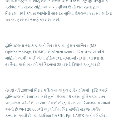
અધ્યક્ષ જેટુભાઈ શાહ તેમજ VMA અને IDAના ભૂતપૂર્વ પ્રમુખ ડૉ.
પ્રવિણ ક્ષીરસાગર સહિતના અગ્રણીઓ ઉપસ્થિત રહ્યા હતા.
વિરારમાં વર્લ્ડ ક્લાસ આંખોની સારવાર સુવિધા ઉપલબ્ધ કરાવવા માટેના
આ ઉપક્રમની તેમણે પ્રશંસા કરી.
હોસ્પિટલના સ્થાપક અને નિયામક ડૉ. હેમંત ચાસિયા (MS
Ophthalmology, DOMS) એ પોતાના વ્યાવસાયિક પ્રવાસ અંગે
માહિતી આપી. કે.ઈ.એમ. હોસ્પિટલ, મુંબઈમાં તાલીમ લીધેલા ડૉ.
ચાસિયા પાસે ખાનગી પ્રેક્ટિસમાં 28 વર્ષનો વિશાળ અનુભવ છે.
તેમણે વર્ષ 2007માં વિરાર પશ્ચિમના ગોકુલ ટાઉનશીપમાં ‘દૃષ્ટિ આઈ
હોસ્પિટલ’ની સ્થાપના કરી હતી. છેલ્લા 19 વર્ષમાં હોસ્પિટલ દ્વારા
અદ્યતન આંખોની સારવાર ટેકનોલોજી વિસ્તારમા ઉપલબ્ધ કરવામાં
આવી છે અને 20,000થી વધુ મોતીયાબિંદ સર્જરી સફળતાપૂર્વક
કરવામાં આવી છે. ડૉ. ચાસિયા LASIK, Epi-LASIK અને બ્લેડલેસ