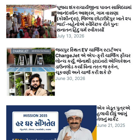
પૂજ્ય શંકરાચાર્યજીના પાવન સાન્નિધ્યમાં
આનંદવર્ધન આશ્રમ, ગામ વાસણા
(કોશીન્દ્રા), જિલ્લા છોટાઉદેપુર ખાતે ૨૫
ભાઈ-બહેનોએ સ્વૈચ્છિક રીતે પુનઃ
સનાતન હિંદુ ધર્મ સ્વીકાર્યો
July 13, 2026
જયપુર સ્થિત EV ચાર્જિંગ સ્ટાર્ટઅપ
ChargeJet એ એપ-ફ્રી ચાર્જિંગ ફીચર
લોન્ચ કર્યું, જેનાથી ડ્રાઇવરો એપ્લિકેશન
ડાઉનલોડ કર્યા વિના તરત જ સ્કેન,
ચૂકવણી અને ચાર્જ કરી શકે છે
June 30, 2026
એક ખેડૂત પુત્રએ
હલાવી દીધું આખું
તેલનું માર્કેટ
June 21, 2025