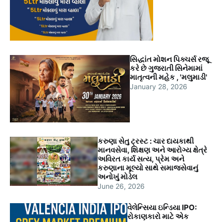
સિદ્ધાંત મોશન પિક્ચર્સ રજૂ
કરે છે ગુજરાતી સિનેમામાં
માતૃત્વની મહેક , 'મલુમાડી'
January 28, 2026
કરુણા સેતુ ટ્રસ્ટ : ચાર દાયકાથી
માનવસેવા, શિક્ષણ અને આરોગ્ય ક્ષેત્રે
અવિરત કાર્ય સત્ય, પ્રેમ અને
કરુણાના મૂલ્યો સાથે સમાજસેવાનું
અનોખું મોડેલ
June 26, 2026
વેલેન્સિયા ઇન્ડિયા IPO:
રોકાણકારો માટે એક